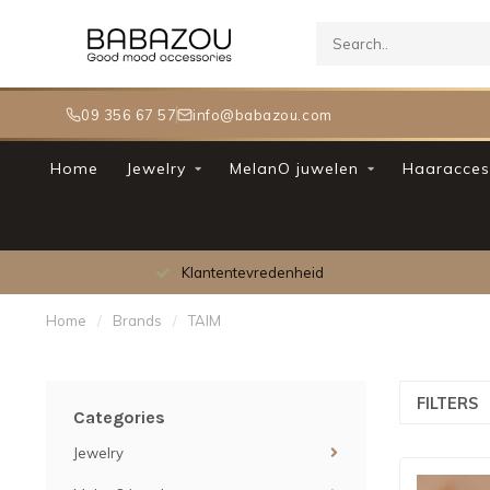
09 356 67 57
info@babazou.com
Home
Jewelry
MelanO juwelen
Haaracces
Meer dan 30.000 tevreden klanten
Home
/
Brands
/
TAIM
FILTERS
Categories
Jewelry