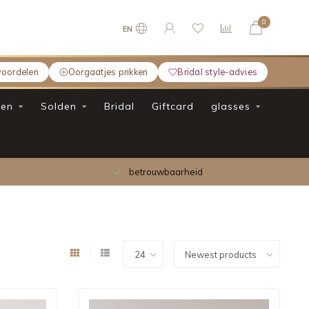
0
EN
voordelen
Oorgaatjes prikken
Bridal style-advies
en
Solden
Bridal
Giftcard
glasses
Gratis verzending bij bestelling boven €75