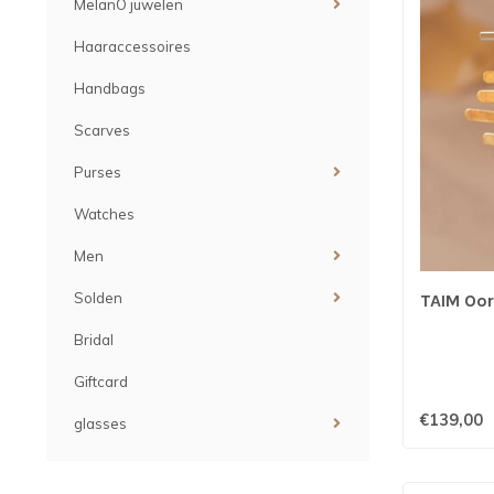
MelanO juwelen
Haaraccessoires
Handbags
Scarves
Purses
Watches
Men
Solden
TAIM Oor
Bridal
Giftcard
€139,00
glasses