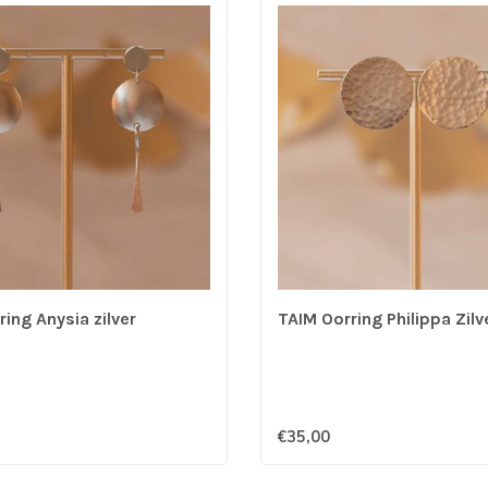
ing Anysia zilver
TAIM Oorring Philippa Zilv
€35,00