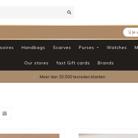
Je 
soires
Handbags
Scarves
Purses
Watches
M
Our stores
fast Gift cards
Brands
betrouwbaarheid