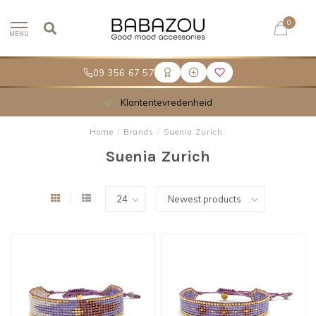
0
MENU
09 356 67 57
Meer dan 30.000 tevreden klanten
Home
/
Brands
/
Suenia Zurich
Suenia Zurich