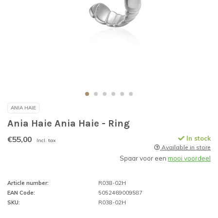
ANIA HAIE
Ania Haie Ania Haie - Ring
€55,00
In stock
Incl. tax
Available in store
Spaar voor een
mooi voordeel
Article number:
R038-02H
EAN Code:
5052469009587
SKU:
R038-02H