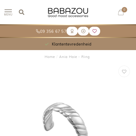
0
MENU
09 356 67 57
Klantentevredenheid
Home
/
Ania Haie - Ring