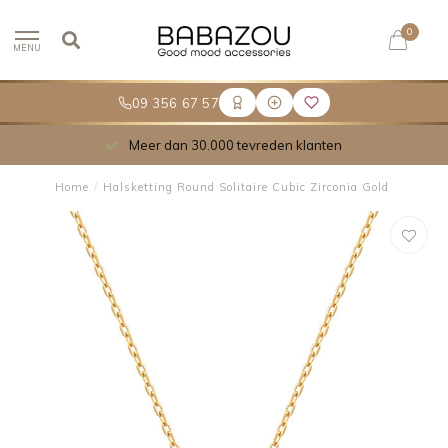
0
MENU
09 356 67 57
Meer dan 30.000 tevreden klanten
Home
/
Halsketting Round Solitaire Cubic Zirconia Gold