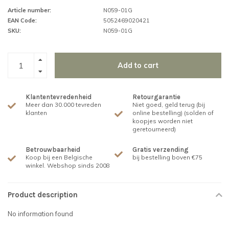
Article number:
N059-01G
EAN Code:
5052469020421
SKU:
N059-01G
Add to cart
Klantentevredenheid
Retourgarantie
Meer dan 30.000 tevreden
Niet goed, geld terug (bij
klanten
online bestelling) (solden of
koopjes worden niet
geretourneerd)
Betrouwbaarheid
Gratis verzending
Koop bij een Belgische
bij bestelling boven €75
winkel. Webshop sinds 2008
Product description
No information found