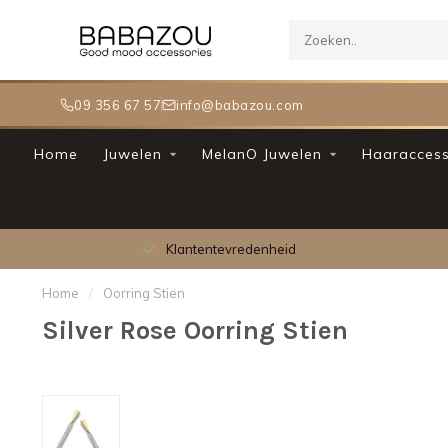
09 356 67 57
info@babazou.com
Home
Juwelen
MelanO Juwelen
Haaraccess
Klantentevredenheid
Home
/
Oorring Stien
Silver Rose Oorring Stien