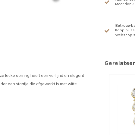
Meer dan 30
Betrouwba
Koop bij ee
Webshop s
Gerelatee
ze leuke oorring heeft een verfijnd en elegant
er een staafje die afgewerkt is met witte