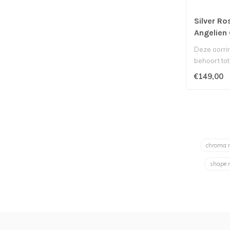
Silver Ro
Angelien
Deze oorri
behoort tot
Silver Rose.
€149,00
chroma
shape: