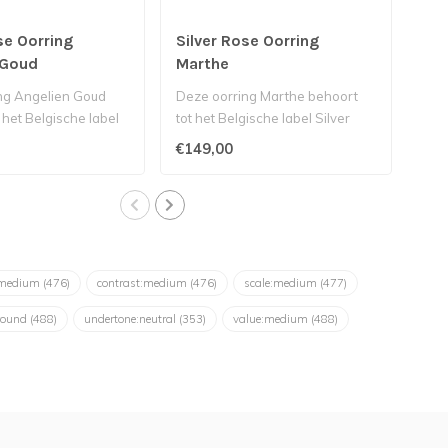
se Oorring
Silver Rose Oorring
Sil
 Goud
Marthe
Go
ng Angelien Goud
Deze oorring Marthe behoort
Dez
 het Belgische label
tot het Belgische label Silver
beho
..
Rose...
Silv
€149,00
€12
:medium
(476)
contrast:medium
(476)
scale:medium
(477)
round
(488)
undertone:neutral
(353)
value:medium
(488)