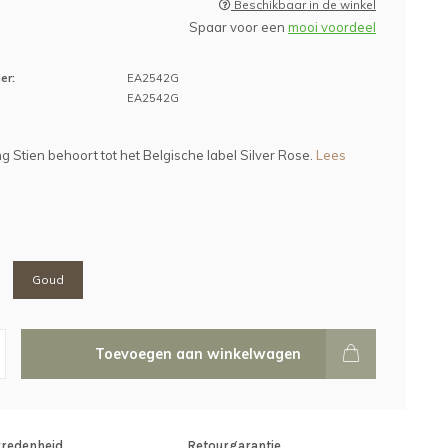
Beschikbaar in de winkel
Spaar voor een
mooi voordeel
er:
EA2542G
EA2542G
g Stien behoort tot het Belgische label Silver Rose.
Lees
Goud
Toevoegen aan winkelwagen
vredenheid
Retourgarantie