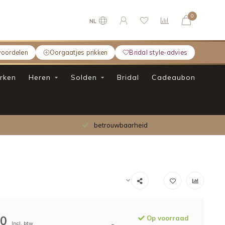
0
NL
voordelen
Oorgaatjes prikken
Bridal style-advies
rken
Heren
Solden
Bridal
Cadeaubon
betrouwbaarheid
00
Op voorraad
Incl. btw