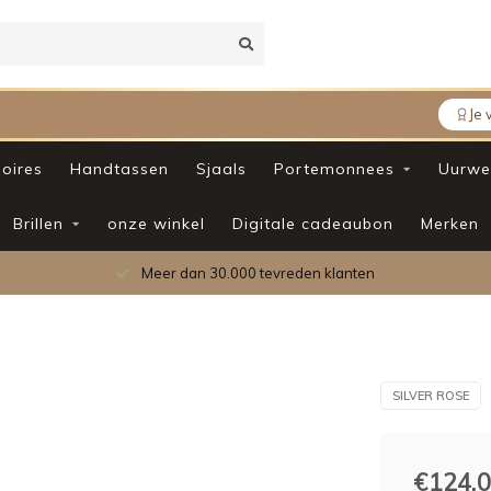
Je 
oires
Handtassen
Sjaals
Portemonnees
Uurwe
Brillen
onze winkel
Digitale cadeaubon
Merken
Meer dan 30.000 tevreden klanten
SILVER ROSE
€124,