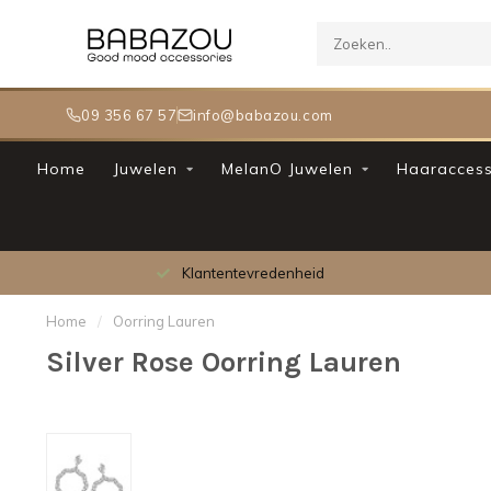
09 356 67 57
info@babazou.com
Home
Juwelen
MelanO Juwelen
Haaraccess
Klantentevredenheid
Home
/
Oorring Lauren
Silver Rose Oorring Lauren