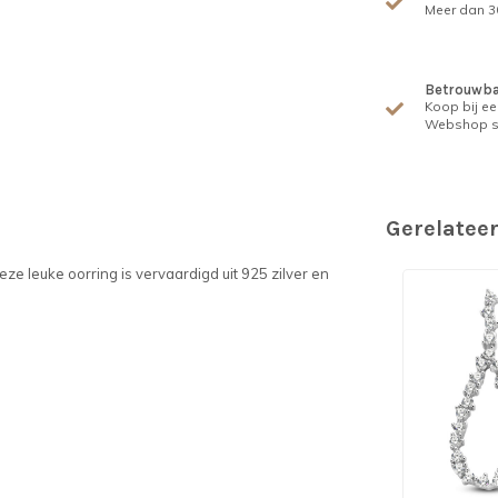
Meer dan 30
Betrouwba
Koop bij ee
Webshop s
Gerelatee
ze leuke oorring is vervaardigd uit 925 zilver en