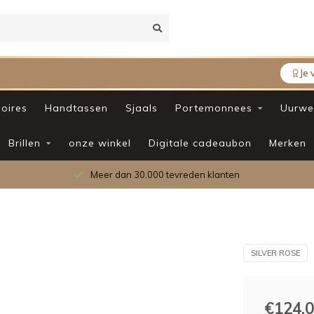
Je 
oires
Handtassen
Sjaals
Portemonnees
Uurwe
Brillen
onze winkel
Digitale cadeaubon
Merken
Meer dan 30.000 tevreden klanten
SILVER ROSE
€124,