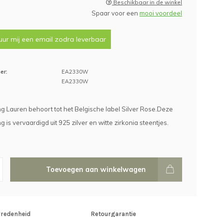
Beschikbaar in de winkel
Spaar voor een
mooi voordeel
uur mij een email zodra leverbaar
er:
EA2330W
EA2330W
g Lauren behoort tot het Belgische label Silver Rose.Deze
g is vervaardigd uit 925 zilver en witte zirkonia steentjes.
Toevoegen aan winkelwagen
vredenheid
Retourgarantie