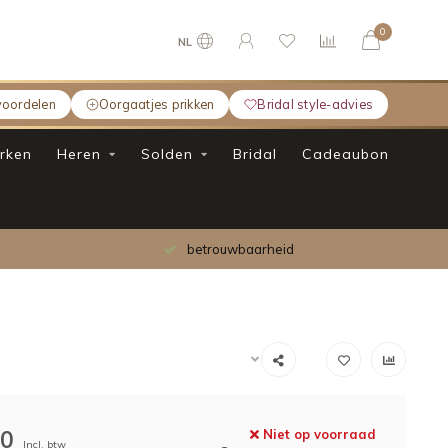
0
NL
voordelen
Oorgaatjes prikken
Bridal style-advies
rken
Heren
Solden
Bridal
Cadeaubon
betrouwbaarheid
00
Niet op voorraad
Incl. btw