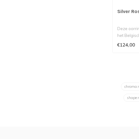
Silver Ro
Deze oorri
het Belgisc
Deze unieke
€124,00
chroma
shape: