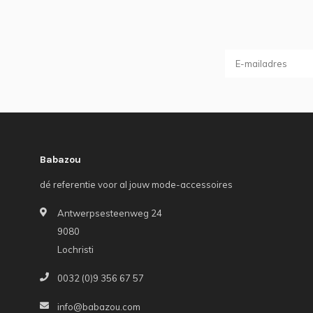
Babazou
dé referentie voor al jouw mode-accessoires
Antwerpsesteenweg 24
9080
Lochristi
0032 (0)9 356 67 57
info@babazou.com