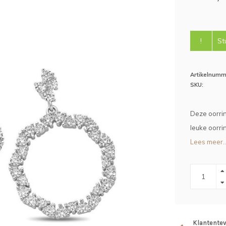
!
St
Artikelnumm
SKU:
Deze oorrin
leuke oorrin
Lees meer..
Klantente