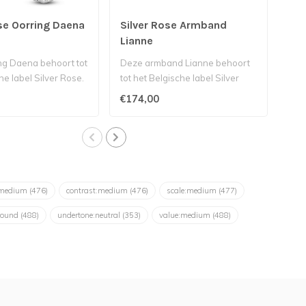
se Oorring Daena
Silver Rose Armband
Sil
Lianne
ng Daena behoort tot
Deze armband Lianne behoort
Deze
he label Silver Rose.
tot het Belgische label Silver
het 
 oorr..
Rose. Deze stijlvolle..
Deze
€174,00
€99
:medium
(476)
contrast:medium
(476)
scale:medium
(477)
round
(488)
undertone:neutral
(353)
value:medium
(488)