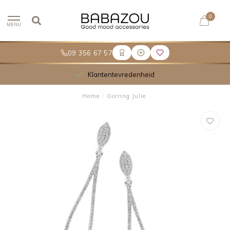
0
MENU
09 356 67 57
Klantentevredenheid
Home
/
Oorring Julie