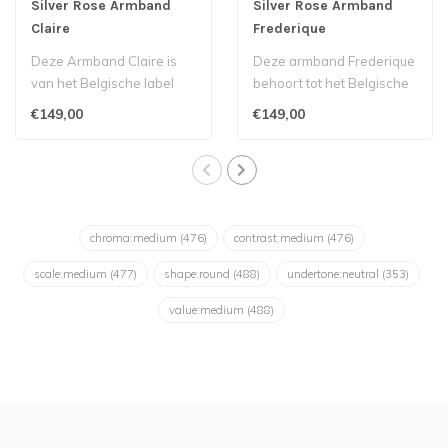
Silver Rose Armband
Silver Rose Armband
Claire
Frederique
Deze Armband Claire is
Deze armband Frederique
van het Belgische label
behoort tot het Belgische
Silver Rose en is gemaakt
label Silver Rose. Deze
€149,00
€149,00
van 925..
stijlv..
chroma:medium
(476)
contrast:medium
(476)
scale:medium
(477)
shape:round
(488)
undertone:neutral
(353)
value:medium
(488)