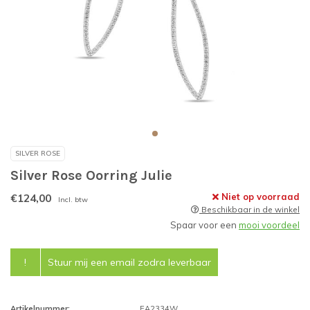
SILVER ROSE
Silver Rose Oorring Julie
€124,00
Niet op voorraad
Incl. btw
Beschikbaar in de winkel
Spaar voor een
mooi voordeel
!
Stuur mij een email zodra leverbaar
Artikelnummer:
EA2334W