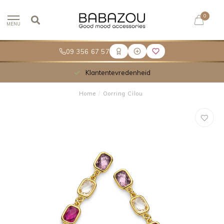
0
MENU
09 356 67 57
Klantentevredenheid
Home
/
Oorring Cilou