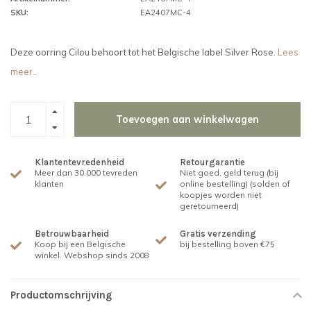
SKU:
EA2407MC-4
Deze oorring Cilou behoort tot het Belgische label Silver Rose.
Lees
meer..
Toevoegen aan winkelwagen
Klantentevredenheid
Retourgarantie
Meer dan 30.000 tevreden
Niet goed, geld terug (bij
klanten
online bestelling) (solden of
koopjes worden niet
geretourneerd)
Betrouwbaarheid
Gratis verzending
Koop bij een Belgische
bij bestelling boven €75
winkel. Webshop sinds 2008
Productomschrijving