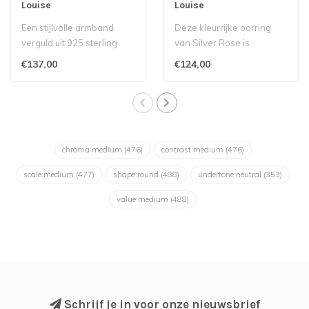
Louise
Louise
Een stijlvolle armband
Deze kleurrijke oorring
verguld uit 925 sterling
van Silver Rose is
zilver en afgewerkt met
vervaardigd uit verguld
€137,00
€124,00
crystall..
925 sterling..
chroma:medium
(476)
contrast:medium
(476)
scale:medium
(477)
shape:round
(488)
undertone:neutral
(353)
value:medium
(488)
Schrijf je in voor onze nieuwsbrief