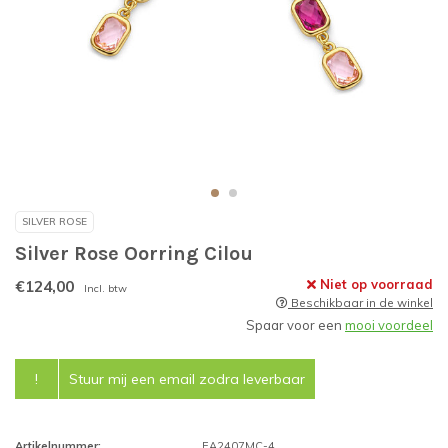
SILVER ROSE
Silver Rose Oorring Cilou
€124,00
Niet op voorraad
Incl. btw
Beschikbaar in de winkel
Spaar voor een
mooi voordeel
!
Stuur mij een email zodra leverbaar
Artikelnummer:
EA2407MC-4