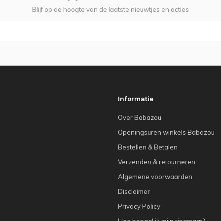
Blijf op de hoogte van de laatste nieuwtjes en acties
Informatie
Over Babazou
Openingsuren winkels Babazou
Bestellen & Betalen
Verzenden & retourneren
Algemene voorwaarden
Disclaimer
Privacy Policy
Hoe bepaal ik mijn ringmaat?