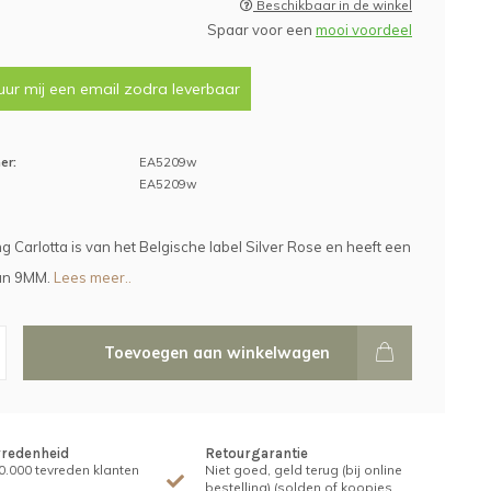
Beschikbaar in de winkel
Spaar voor een
mooi voordeel
uur mij een email zodra leverbaar
er:
EA5209w
EA5209w
g Carlotta is van het Belgische label Silver Rose en heeft een
an 9MM.
Lees meer..
Toevoegen aan winkelwagen
vredenheid
Retourgarantie
.000 tevreden klanten
Niet goed, geld terug (bij online
bestelling) (solden of koopjes