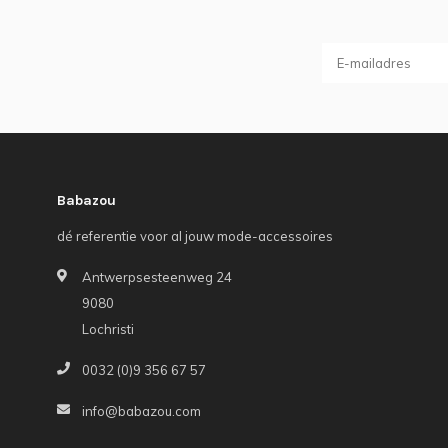
Babazou
dé referentie voor al jouw mode-accessoires
Antwerpsesteenweg 24
9080
Lochristi
0032 (0)9 356 67 57
info@babazou.com