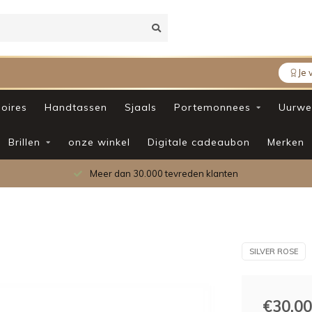
Je 
oires
Handtassen
Sjaals
Portemonnees
Uurwe
Brillen
onze winkel
Digitale cadeaubon
Merken
Meer dan 30.000 tevreden klanten
SILVER ROSE
€30,00