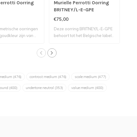
Perrotti Oorring
Murielle Perrotti Oorring
Mur
BRITNEY/L-E-GPE
Lib
€75,00
€55
etrische oorringen
Deze oorring BRITNEY/L-E-GPE
Deze
oudkleur zijn van ..
behoort tot het Belgische label..
is v
:medium
(476)
contrast:medium
(476)
scale:medium
(477)
round
(488)
undertone:neutral
(353)
value:medium
(488)