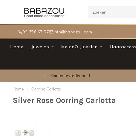
09 356 67 57
info@babazou.com
Home
Juwelen
MelanO Juwelen
Haaraccess
Klantentevredenheid
Home
/
Oorring Carlotta
Silver Rose Oorring Carlotta