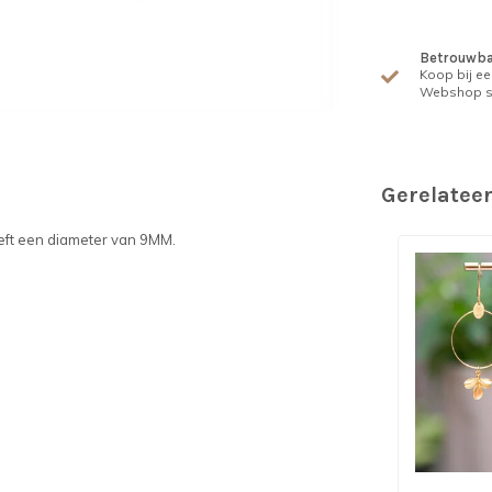
Betrouwba
Koop bij ee
Webshop s
Gerelatee
eeft een diameter van 9MM.