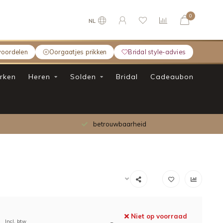
0
NL
voordelen
Oorgaatjes prikken
Bridal style-advies
rken
Heren
Solden
Bridal
Cadeaubon
betrouwbaarheid
Niet op voorraad
Incl. btw