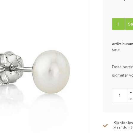
!
St
Artikelnumm
SKU:
Deze oorrin
diameter v
Klantente
Meer dan 30