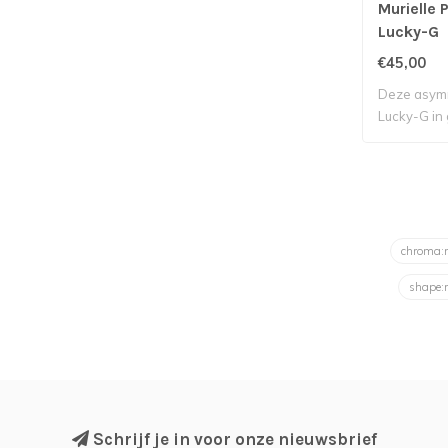
Murielle 
Lucky-G
€45,00
Deze asymm
Lucky-G in g
chroma
shape:
Schrijf je in voor onze nieuwsbrief