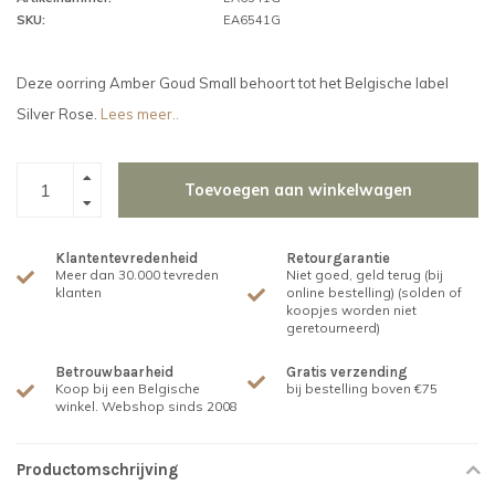
SKU:
EA6541G
Deze oorring Amber Goud Small behoort tot het Belgische label
Silver Rose.
Lees meer..
Toevoegen aan winkelwagen
Klantentevredenheid
Retourgarantie
Meer dan 30.000 tevreden
Niet goed, geld terug (bij
klanten
online bestelling) (solden of
koopjes worden niet
geretourneerd)
Betrouwbaarheid
Gratis verzending
Koop bij een Belgische
bij bestelling boven €75
winkel. Webshop sinds 2008
Productomschrijving