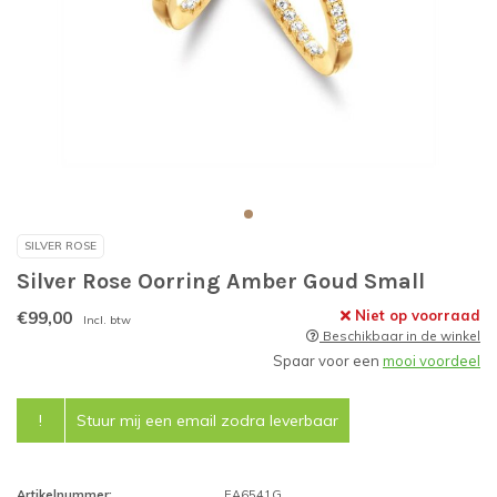
SILVER ROSE
Silver Rose Oorring Amber Goud Small
€99,00
Niet op voorraad
Incl. btw
Beschikbaar in de winkel
Spaar voor een
mooi voordeel
!
Stuur mij een email zodra leverbaar
Artikelnummer:
EA6541G