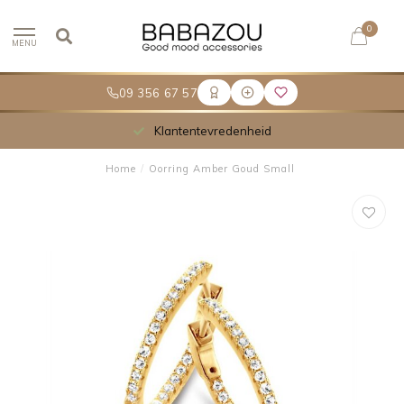
0
MENU
09 356 67 57
Klantentevredenheid
Home
/
Oorring Amber Goud Small