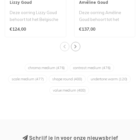
Lizzy Goud
Améline Goud
Deze oorring Lizzy Goud
Deze oorring Améline
behoort tot het Belgische
Goud behoort tot het
label Silver Rose...
Belgische label Silver
€124,00
€137,00
Rose...
chroma:medium
(476)
contrast:medium
(476)
scale:medium
(477)
shape:round
(488)
undertone:warm
(120)
value:medium
(488)
Schrijf je in voor onze nieuwsbrief