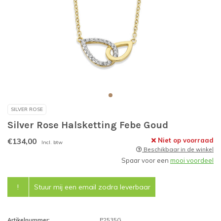
SILVER ROSE
Silver Rose Halsketting Febe Goud
€134,00
Niet op voorraad
Incl. btw
Beschikbaar in de winkel
Spaar voor een
mooi voordeel
!
Stuur mij een email zodra leverbaar
Artikelnummer:
P2535G