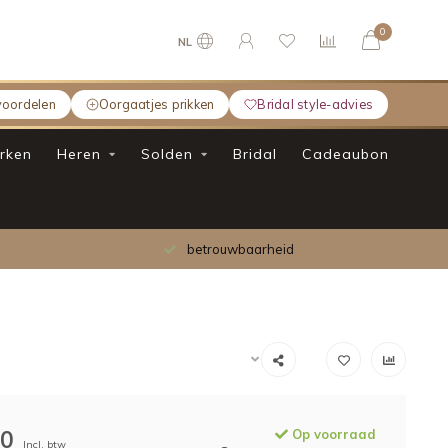
0
NL
voordelen
Oorgaatjes prikken
Bridal style-advies
rken
Heren
Solden
Bridal
Cadeaubon
betrouwbaarheid
00
Op voorraad
Incl. btw