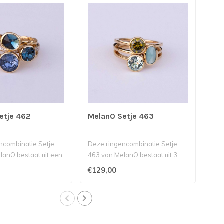
etje 462
MelanO Setje 463
Mel
ncombinatie Setje
Deze ringencombinatie Setje
Dez
lanO bestaat uit een
463 van MelanO bestaat uit 3
453
met een 8..
Twisted Petite ringen m..
Twis
€129,00
€15