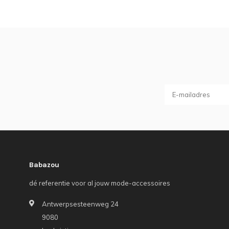
Babazou
dé referentie voor al jouw mode-accessoires
Antwerpsesteenweg 24
9080