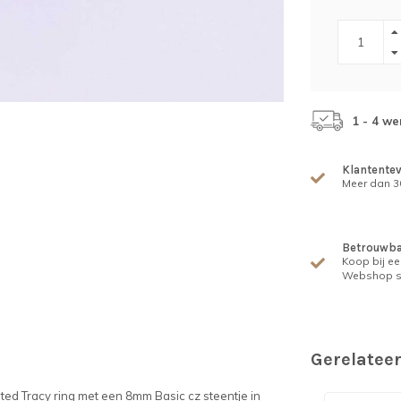
1 - 4 w
Klantente
Meer dan 30
Betrouwba
Koop bij ee
Webshop s
Gerelatee
ed Tracy ring met een 8mm Basic cz steentje in