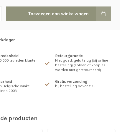
Toevoegen aan winkelwagen
erkdagen
vredenheid
Retourgarantie
.000 tevreden klanten
Niet goed, geld terug (bij online
bestelling) (solden of koopjes
worden niet geretourneerd)
arheid
Gratis verzending
n Belgische winkel.
bij bestelling boven €75
inds 2008
rde producten