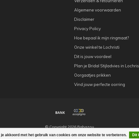
Verzenden & retourneren
Algemene voorwaarden
Disclaimer
Privacy Policy
Hoe bepaal ik mijn ringmaat?
Onze winkel te Lochristi
Dit is jouw voordeel
Plan je Bridal Stijladvies in Lochris
Oorgaatjes prikken
Vind jouw perfecte oorring
© Copyright 2026 Babazou
 je akkoord met het gebruik van cookies om onze website te verbeteren.
Dit