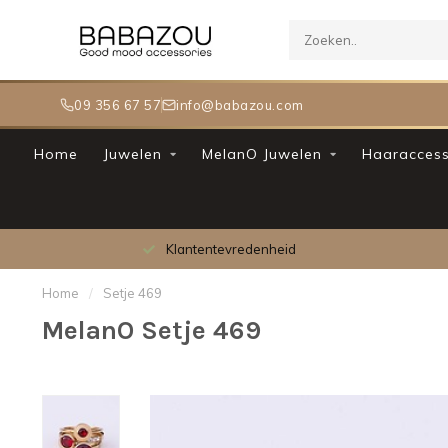
09 356 67 57
info@babazou.com
Home
Juwelen
MelanO Juwelen
Haaraccess
Klantentevredenheid
Home
/
Setje 469
MelanO Setje 469