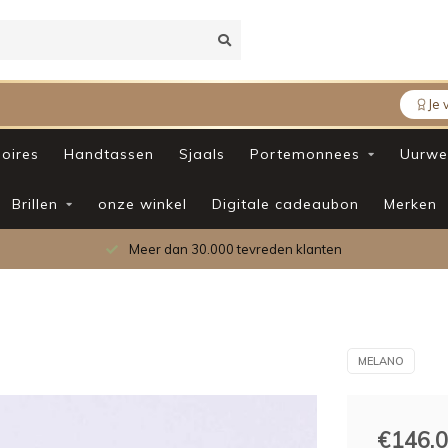
Je 
oires
Handtassen
Sjaals
Portemonnees
Uurwe
Brillen
onze winkel
Digitale cadeaubon
Merken
Meer dan 30.000 tevreden klanten
MELANO
€146,