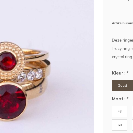
Artikelnumm
Deze ringen
Tracy ring 
crystal rin
Kleur:
*
Goud
Maat:
*
48
60