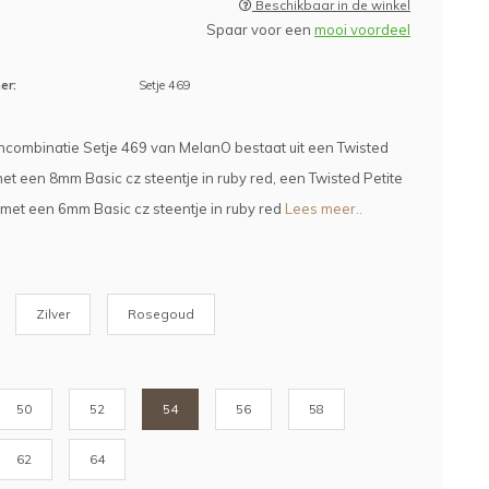
Beschikbaar in de winkel
Spaar voor een
mooi voordeel
er:
Setje 469
combinatie Setje 469 van MelanO bestaat uit een Twisted
met een 8mm Basic cz steentje in ruby red, een Twisted Petite
g met een 6mm Basic cz steentje in ruby red
Lees meer..
Zilver
Rosegoud
50
52
54
56
58
62
64