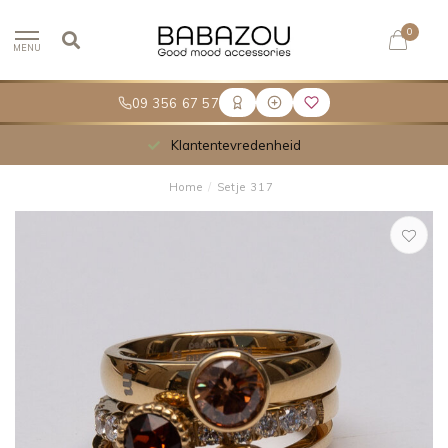
0
MENU
09 356 67 57
Klantentevredenheid
Home
/
Setje 317