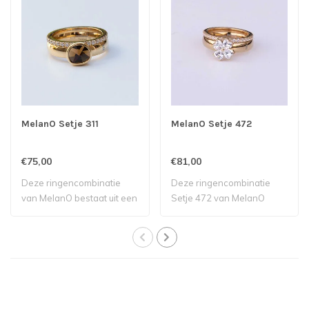
MelanO Setje 311
MelanO Setje 472
€75,00
€81,00
Deze ringencombinatie
Deze ringencombinatie
van MelanO bestaat uit een
Setje 472 van MelanO
Tw ring met..
bestaat uit een T..