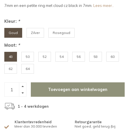
7mm en een petite ring met cloud cz black in 7mm.
Lees meer..
Kleur:
*
Goud
Zilver
Rosegoud
Maat:
*
48
50
52
54
56
58
60
62
64
Toevoegen aan winkelwagen
1 - 4 werkdagen
Klantentevredenheid
Retourgarantie
Meer dan 30.000 tevreden
Niet goed, geld terug (bij