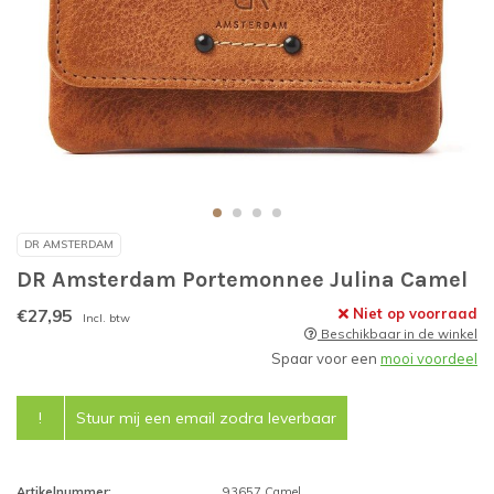
DR AMSTERDAM
DR Amsterdam Portemonnee Julina Camel
€27,95
Niet op voorraad
Incl. btw
Beschikbaar in de winkel
Spaar voor een
mooi voordeel
!
Stuur mij een email zodra leverbaar
Artikelnummer:
93657 Camel