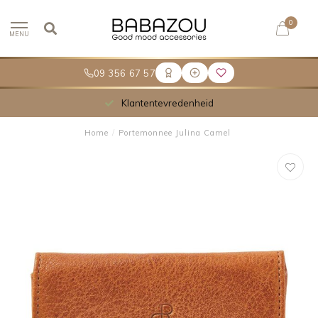
0
MENU
09 356 67 57
Klantentevredenheid
Home
/
Portemonnee Julina Camel