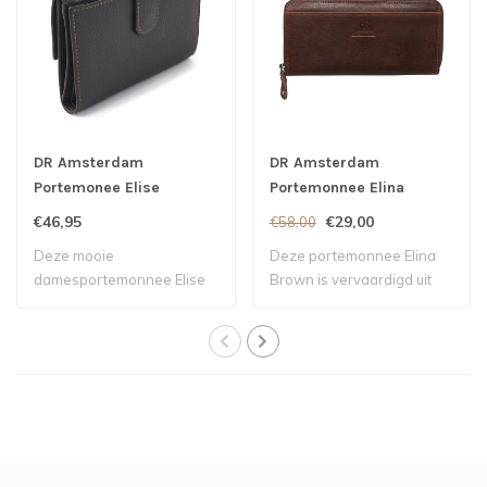
DR Amsterdam
DR Amsterdam
Portemonee Elise
Portemonnee Elina
Anthracite
Brown
€46,95
€29,00
€58,00
Deze mooie
Deze portemonnee Elina
damesportemonnee Elise
Brown is vervaardigd uit
Anthracite is vervaardigd ..
leder.