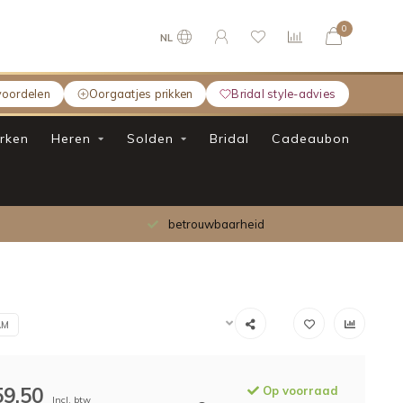
0
NL
voordelen
Oorgaatjes prikken
Bridal style-advies
rken
Heren
Solden
Bridal
Cadeaubon
betrouwbaarheid
AM
59,50
Op voorraad
Incl. btw