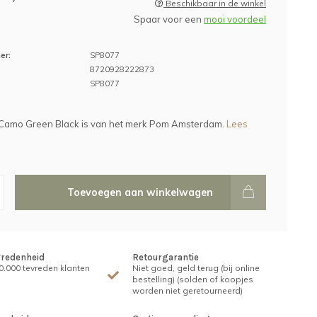
Beschikbaar in de winkel
Spaar voor een
mooi voordeel
er:
SP8077
8720928222873
SP8077
 Camo Green Black is van het merk Pom Amsterdam.
Lees
Toevoegen aan winkelwagen
vredenheid
Retourgarantie
.000 tevreden klanten
Niet goed, geld terug (bij online
bestelling) (solden of koopjes
worden niet geretourneerd)