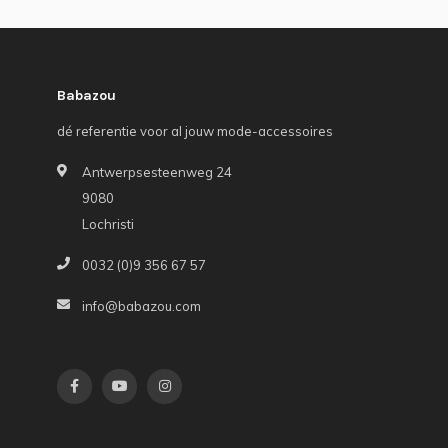
Babazou
dé referentie voor al jouw mode-accessoires
Antwerpsesteenweg 24
9080
Lochristi
0032 (0)9 356 67 57
info@babazou.com