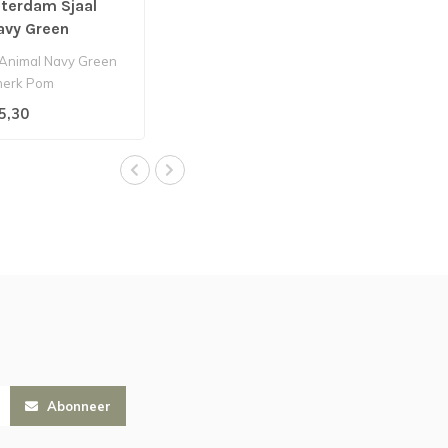
erdam Sjaal
avy Green
 Animal Navy Green
 merk Pom
.
5,30
Abonneer