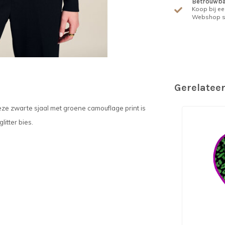
Betrouwba
Koop bij ee
Webshop s
Gerelatee
e zwarte sjaal met groene camouflage print is
itter bies.