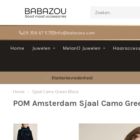
09 356 67 57
info@babazou.com
Home
Juwelen
MelanO Juwelen
Haaraccess
Klantentevredenheid
Home
/
Sjaal Camo Green Black
POM Amsterdam Sjaal Camo Gree