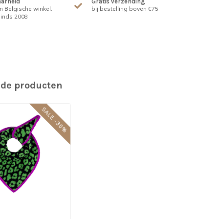
arheid
Gratis verzending
n Belgische winkel.
bij bestelling boven €75
inds 2008
rde producten
SALE -30%