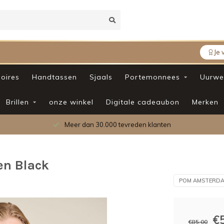
Je 
oires
Handtassen
Sjaals
Portemonnees
Uurwe
Brillen
onze winkel
Digitale cadeaubon
Merken
Meer dan 30.000 tevreden klanten
n Black
POM AMSTERD
€
€85,00