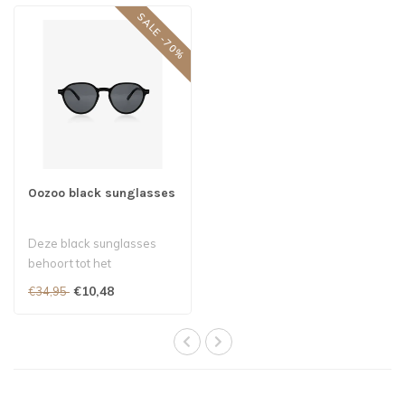
SALE -70%
Oozoo black sunglasses
Deze black sunglasses
behoort tot het
Nederlandse merk
€10,48
€34,95
Oozoo...