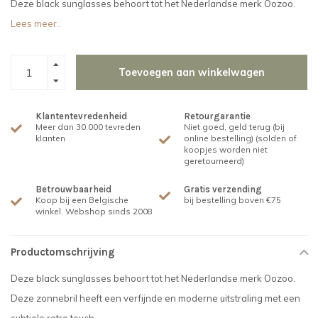
Deze black sunglasses behoort tot het Nederlandse merk Oozoo.
Lees meer..
Toevoegen aan winkelwagen
Klantentevredenheid
Retourgarantie
Meer dan 30.000 tevreden
Niet goed, geld terug (bij
klanten
online bestelling) (solden of
koopjes worden niet
geretourneerd)
Betrouwbaarheid
Gratis verzending
Koop bij een Belgische
bij bestelling boven €75
winkel. Webshop sinds 2008
Productomschrijving
Deze black sunglasses behoort tot het Nederlandse merk Oozoo.
Deze zonnebril heeft een verfijnde en moderne uitstraling met een