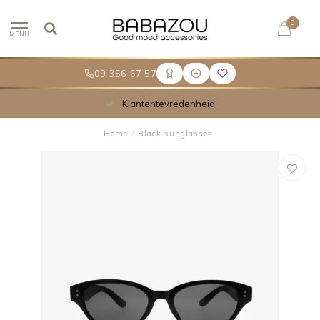
0
MENU
09 356 67 57
Klantentevredenheid
Home
/
Black sunglasses