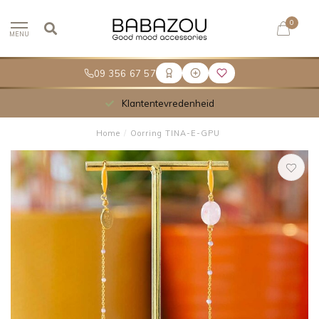
0
MENU
09 356 67 57
Klantentevredenheid
Home
/
Oorring TINA-E-GPU