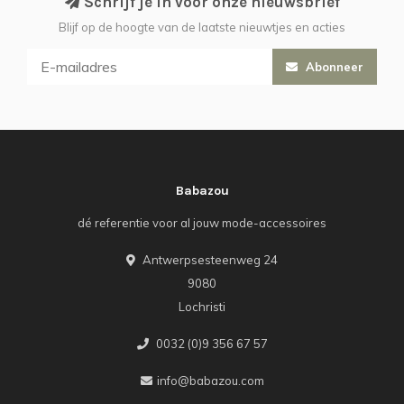
Schrijf je in voor onze nieuwsbrief
Blijf op de hoogte van de laatste nieuwtjes en acties
Abonneer
Babazou
dé referentie voor al jouw mode-accessoires
Antwerpsesteenweg 24
9080
Lochristi
0032 (0)9 356 67 57
info@babazou.com