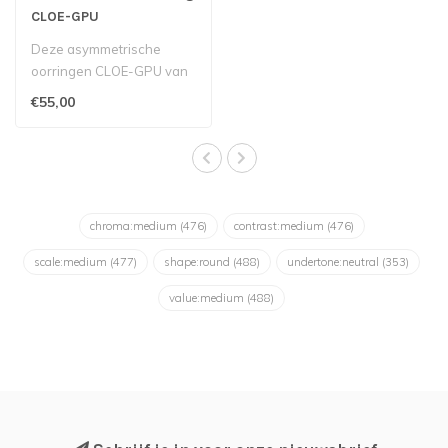
CLOE-GPU
Deze asymmetrische
oorringen CLOE-GPU van
het Belgische merk
€55,00
Murielle Perrotti z..
chroma:medium
(476)
contrast:medium
(476)
scale:medium
(477)
shape:round
(488)
undertone:neutral
(353)
value:medium
(488)