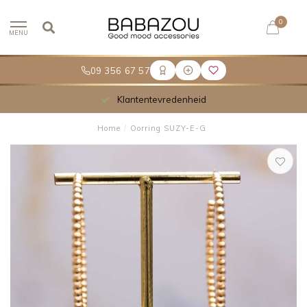
0
MENU
09 356 67 57
Klantentevredenheid
Home
/
Oorring SUZY-E-G