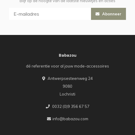
Blijf op de hoogte van de laatste nieuwtjes en acties
Abonneer
Babazou
dé referentie voor al jouw mode-accessoires
Antwerpsesteenweg 24
9080
Lochristi
0032 (0)9 356 67 57
info@babazou.com