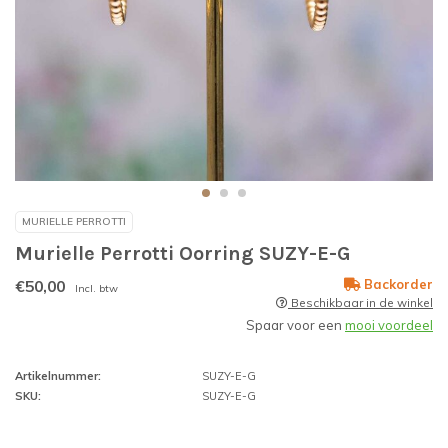
MURIELLE PERROTTI
Murielle Perrotti Oorring SUZY-E-G
€50,00
Backorder
Incl. btw
Beschikbaar in de winkel
Spaar voor een
mooi voordeel
Artikelnummer:
SUZY-E-G
SKU:
SUZY-E-G