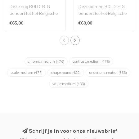
Deze ring BOLD-R-G
Deze oorring BOLD-E-G
behoort tot het Belgische
behoort tot het Belgische
label Murielle Perrotti...
label Murielle Perrotti...
€65,00
€60,00
chroma:medium
(476)
contrast:medium
(476)
scale:medium
(477)
shape:round
(488)
undertone:neutral
(353)
value:medium
(488)
Schrijf je in voor onze nieuwsbrief