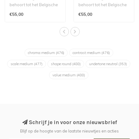
behoort tot het Belgische
behoort tot het Belgische
label Murielle Perrotti...
label Murielle Perrotti...
€55,00
€55,00
chroma:medium
(476)
contrast:medium
(476)
scale:medium
(477)
shape:round
(488)
undertone:neutral
(353)
value:medium
(488)
Schrijf je in voor onze nieuwsbrief
Blijf op de hoogte van de laatste nieuwtjes en acties