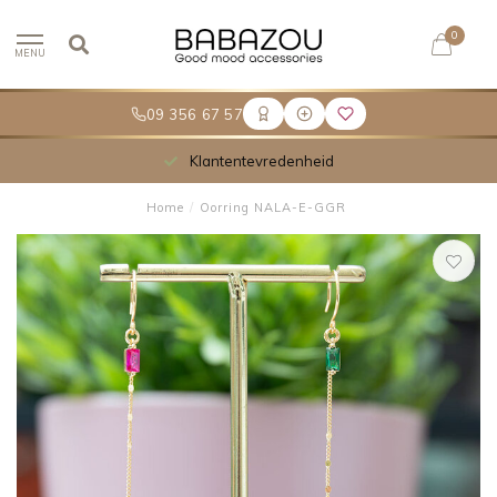
0
MENU
09 356 67 57
Klantentevredenheid
Home
/
Oorring NALA-E-GGR