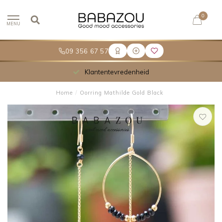
0
MENU
09 356 67 57
Klantentevredenheid
Home
/
Oorring Mathilde Gold Black