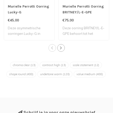
Murielle Perrotti Oorring
Murielle Perrotti Oorring
Lucky-G
BRITNEY/L-E-GPE
€45,00
€75,00
Deze asymmetrische
Deze oorring BRITNEY/L-E-
oorringen Lucky-G in
GPE behoort tot het
goudkleur zijn van ..
Belgische label..
chroma:clear
(13)
contrast:high
(13)
scale:statement
(12)
shape:round
(488)
undertone:warm
(120)
value:medium
(488)
Schrijf je in voor onze nieuwsbrief