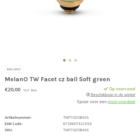
MELANO
MelanO TW Facet cz ball Soft green
€20,00
Op voorraad
Incl. btw
Beschikbaar in de winkel
Spaar voor een
mooi voordeel
Artikelnummer:
TMF7GD08401
EAN Code:
8718607421556
SKU:
TMF7GD08401