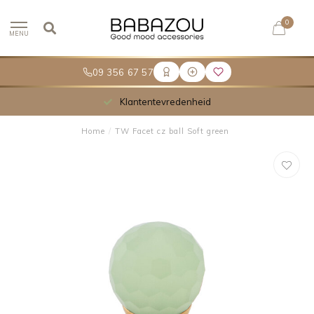
0
MENU
09 356 67 57
Klantentevredenheid
Home
/
TW Facet cz ball Soft green