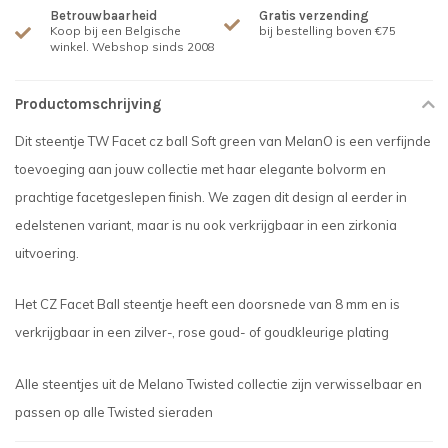
Betrouwbaarheid
Gratis verzending
Koop bij een Belgische
bij bestelling boven €75
winkel. Webshop sinds 2008
Productomschrijving
Dit steentje TW Facet cz ball Soft green van MelanO is een verfijnde
toevoeging aan jouw collectie met haar elegante bolvorm en
prachtige facetgeslepen finish. We zagen dit design al eerder in
edelstenen variant, maar is nu ook verkrijgbaar in een zirkonia
uitvoering.
Het CZ Facet Ball steentje heeft een doorsnede van 8 mm en is
verkrijgbaar in een zilver-, rose goud- of goudkleurige plating
Alle steentjes uit de Melano Twisted collectie zijn verwisselbaar en
passen op alle Twisted sieraden