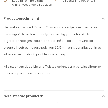
Koop bij een Belgische
bij bestelling boven €75
winkel. Webshop sinds 2008
Productomschrijving
Het Melano Twisted Circular Cr Maroon steentje is een zomerse
blikvanger! Dit vrolijke steentje is prachtig gefaceteerd. De
afgeronde hoekjes maken de steen hélémaal af. Het Circular
steentje heeft een doorsnede van 12,5 mm en is verkrijgbaar in een
zilver-, rose goud- of goudkleurige plating.
Alle steentjes uit de Melano Twisted collectie zijn verwisselbaar en
passen op alle Twisted sieraden.
Gerelateerde producten