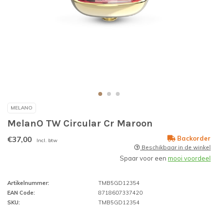
MELANO
MelanO TW Circular Cr Maroon
€37,00
Backorder
Incl. btw
Beschikbaar in de winkel
Spaar voor een
mooi voordeel
Artikelnummer:
TMB5GD12354
EAN Code:
8718607337420
SKU:
TMB5GD12354