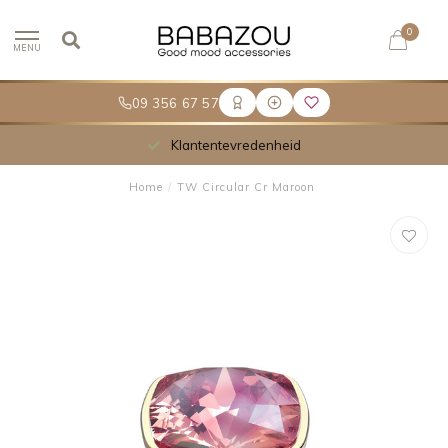
0
MENU
09 356 67 57
Klantentevredenheid
Home
/
TW Circular Cr Maroon