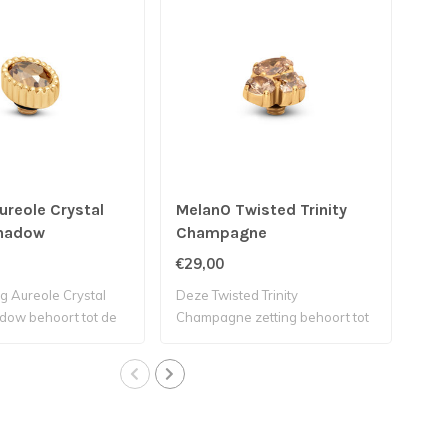
ureole Crystal
MelanO Twisted Trinity
Mel
shadow
Champagne
€29,00
€23
g Aureole Crystal
Deze Twisted Trinity
Deze
dow behoort tot de
Champagne zetting behoort tot
beho
de Twiste..