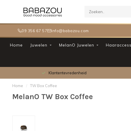
09 356 67 57
info@babazou.com
Home
Juwelen
MelanO Juwelen
Haaraccess
Meer dan 30.000 tevreden klanten
Home
/
TW Box Coffee
MelanO TW Box Coffee