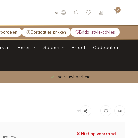
0
NL
voordelen
Oorgaatjes prikken
Bridal style-advies
rken
Heren
Solden
Bridal
Cadeaubon
Gratis verzending bij bestelling boven €
Niet op voorraad
Incl. btw