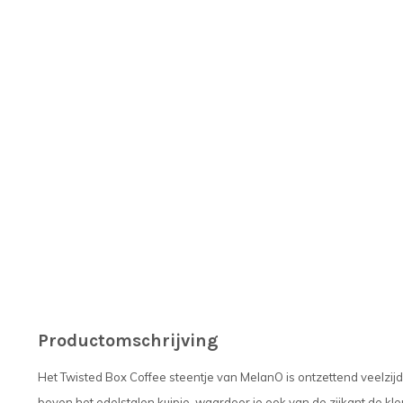
Productomschrijving
Het Twisted Box Coffee steentje van MelanO is ontzettend veelzijdi
boven het edelstalen kuipje, waardoor je ook van de zijkant de kle