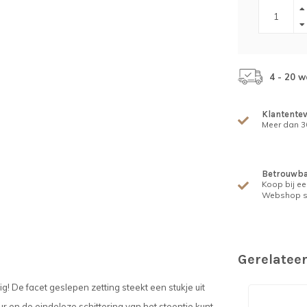
4 - 20 
Klantente
Meer dan 30
Betrouwba
Koop bij ee
Webshop s
Gerelatee
g! De facet geslepen zetting steekt een stukje uit
ur en de eindeloze schittering van het steentje kunt