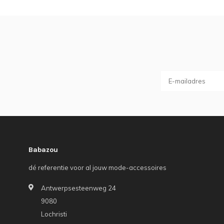
Babazou
dé referentie voor al jouw mode-accessoires
Antwerpsesteenweg 24
9080
Lochristi