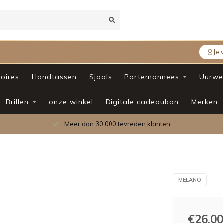
Je 
oires
Handtassen
Sjaals
Portemonnees
Uurwe
Brillen
onze winkel
Digitale cadeaubon
Merken
betrouwbaarheid
MELANO
€26,00