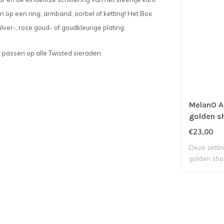
 op een ring, armband, oorbel of ketting! Het Box
lver-, rose goud- of goudkleurige plating.
n passen op alle Twisted sieraden.
MelanO A
golden 
€23,00
Deze zettin
golden sha
Tw..