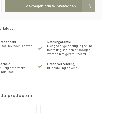
Toevoegen aan winkelwagen
werkdagen
vredenheid
Retourgarantie
.000 tevreden klanten
Niet goed, geld terug (bij online
bestelling) (solden of koopjes
worden niet geretourneerd)
arheid
Gratis verzending
n Belgische winkel.
bij bestelling boven €75
inds 2008
rde producten