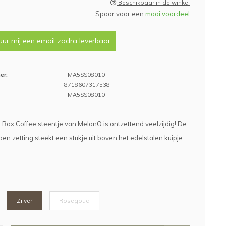
Beschikbaar in de winkel
Spaar voor een
mooi voordeel
uur mij een email zodra leverbaar
er:
TMA5SS08010
8718607317538
TMA5SS08010
 Box Coffee steentje van MelanO is ontzettend veelzijdig! De
pen zetting steekt een stukje uit boven het edelstalen kuipje
Zilver
Rosegoud