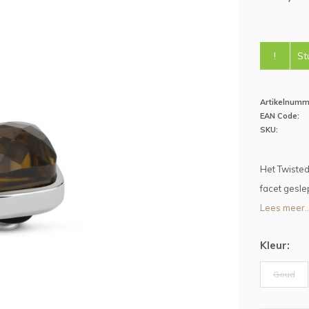
!
St
Artikelnumm
EAN Code:
SKU:
Het Twisted
facet gesle
Lees meer..
Kleur:
Goud