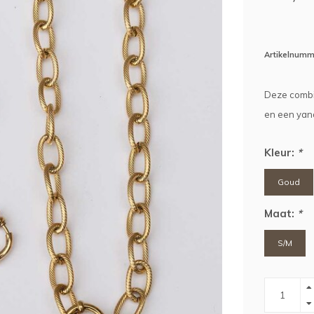
Artikelnumm
Deze combin
en een yana
Kleur:
*
Goud
Maat:
*
S/M