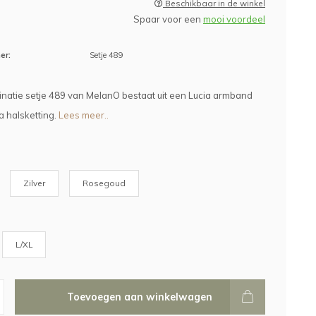
Beschikbaar in de winkel
Spaar voor een
mooi voordeel
er:
Setje 489
atie setje 489 van MelanO bestaat uit een Lucia armband
 halsketting.
Lees meer..
Zilver
Rosegoud
L/XL
Toevoegen aan winkelwagen