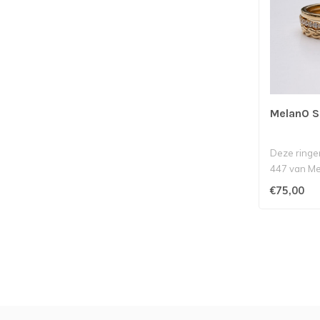
MelanO S
Deze ringe
447 van Me
Friends Mini
€75,00