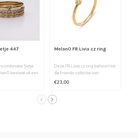
etje 447
MelanO FR Livia cz ring
Mel
ncombinatie Setje
Deze FR Livia cz ring behoort tot
Dez
lanO bestaat uit een
de Friends collectie van
461
 Cz Ring,..
Melano...
Frie
€23,00
€43