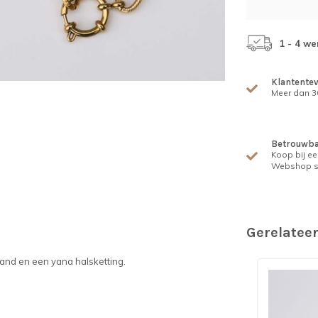
1 - 4 w
Klantente
Meer dan 30
Betrouwba
Koop bij ee
Webshop s
Gerelatee
and en een yana halsketting.