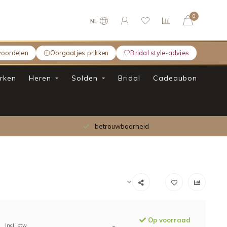
0
NL
voordelen
Oorgaatjes prikken
Bridal style-advies
rken
Heren
Solden
Bridal
Cadeaubon
betrouwbaarheid
Op voorraad
Incl. btw