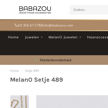
09 356 67 57
info@babazou.com
Home
Juwelen
MelanO Juwelen
Haaraccess
Klantentevredenheid
Home
/
Setje 489
MelanO Setje 489