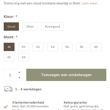
Trisha ring met een cloud montana steentje in 9mm.
Lees meer..
Kleur:
*
Goud
Zilver
Rosegoud
Maat:
*
48
50
52
54
56
58
60
62
64
Toevoegen aan winkelwagen
1 - 4 werkdagen
Klantentevredenheid
Retourgarantie
Meer dan 30.000 tevreden
Niet goed, geld terug (bij