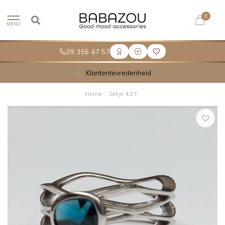
0
MENU
09 356 67 57
Klantentevredenheid
Home
/
Setje 427