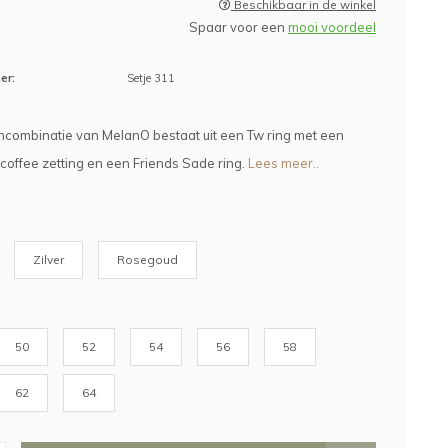
Beschikbaar in de winkel
Spaar voor een
mooi voordeel
er:
Setje 311
combinatie van MelanO bestaat uit een Tw ring met een
offee zetting en een Friends Sade ring.
Lees meer..
Zilver
Rosegoud
50
52
54
56
58
62
64