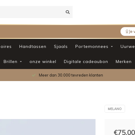
Je 
oires
Handtassen
Sjaals
Portemonnees
Uurwe
Brillen
onze winkel
Digitale cadeaubon
Merken
Meer dan 30.000 tevreden klanten
MELANO
€75,00