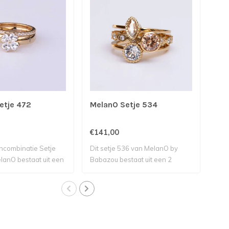
etje 472
MelanO Setje 534
Mel
€141,00
€54
ncombinatie Setje
Dit setje 536 van MelanO by
Dit
lanO bestaat uit een
Babazou bestaat uit een 2
best
petite..
met 