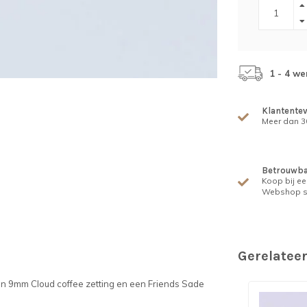
1 - 4 w
Klantente
Meer dan 30
Betrouwba
Koop bij ee
Webshop s
Gerelatee
en 9mm Cloud coffee zetting en een Friends Sade