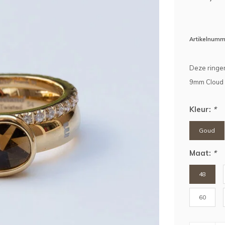
Artikelnumm
Deze ringen
9mm Cloud c
Kleur:
*
Goud
Maat:
*
48
60