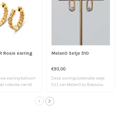
 Rosie earring
MelanO Setje 510
Mel
ear
€93,00
€21
sie earring behoort
Deze oorringcombinatie setje
De 
ds collectie van M..
511 van MelanO by Babazou
oorb
besta..
oorr