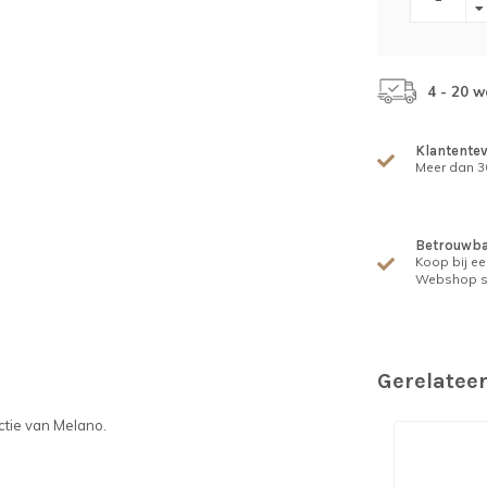
4 - 20 
Klantente
Meer dan 30
Betrouwba
Koop bij ee
Webshop s
Gerelatee
ctie van Melano.