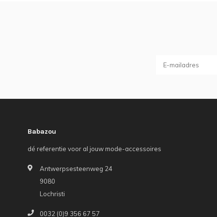
Babazou
dé referentie voor al jouw mode-accessoires
Antwerpsesteenweg 24
9080
Lochristi
0032 (0)9 356 67 57