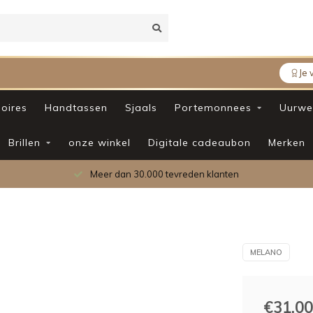
Je 
oires
Handtassen
Sjaals
Portemonnees
Uurwe
Brillen
onze winkel
Digitale cadeaubon
Merken
Meer dan 30.000 tevreden klanten
MELANO
€31,00