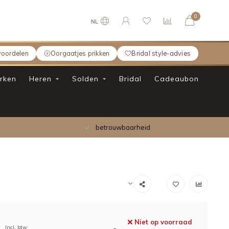
0
NL
voordelen
Oorgaatjes prikken
Bridal style-advies
rken
Heren
Solden
Bridal
Cadeaubon
betrouwbaarheid
Niet op voorraad
Incl. btw