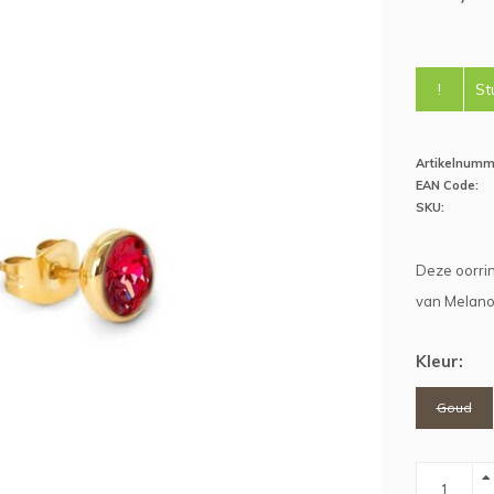
!
St
Artikelnumm
EAN Code:
SKU:
Deze oorrin
van Melano
Kleur:
Goud