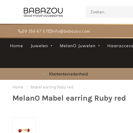
09 356 67 57
info@babazou.com
Home
Juwelen
MelanO Juwelen
Haaraccess
Klantentevredenheid
Home
/
Mabel earring Ruby red
MelanO Mabel earring Ruby red