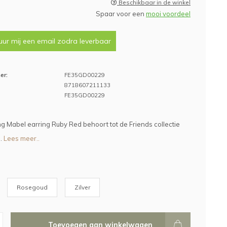
Beschikbaar in de winkel
Spaar voor een
mooi voordeel
uur mij een email zodra leverbaar
er:
FE35GD00229
8718607211133
FE35GD00229
g Mabel earring Ruby Red behoort tot de Friends collectie
.
Lees meer..
Rosegoud
Zilver
Toevoegen aan winkelwagen