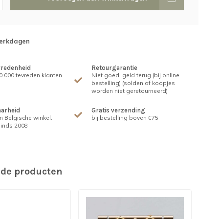
werkdagen
vredenheid
Retourgarantie
.000 tevreden klanten
Niet goed, geld terug (bij online
bestelling) (solden of koopjes
worden niet geretourneerd)
arheid
Gratis verzending
n Belgische winkel.
bij bestelling boven €75
inds 2008
rde producten