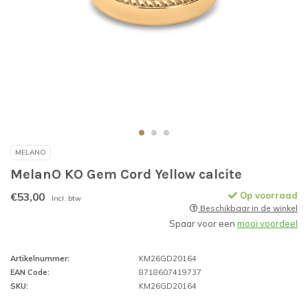
MELANO
MelanO KO Gem Cord Yellow calcite
€53,00
Op voorraad
Incl. btw
Beschikbaar in de winkel
Spaar voor een
mooi voordeel
Artikelnummer:
KM26GD20164
EAN Code:
8718607419737
SKU:
KM26GD20164