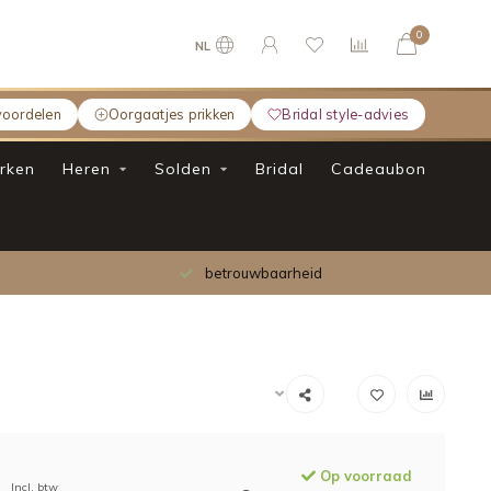
0
NL
voordelen
Oorgaatjes prikken
Bridal style-advies
rken
Heren
Solden
Bridal
Cadeaubon
betrouwbaarheid
Op voorraad
Incl. btw