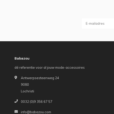
Babazou
dé referentie voor al jouw mode-accessoires
Antwerpsesteenweg 24
9080
Lochristi
0032 (0)9 356 67 57
info@babazou.com