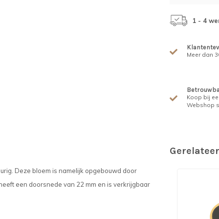
1 - 4 w
Klantente
Meer dan 30
Betrouwba
Koop bij ee
Webshop s
Gerelatee
leurig. Deze bloem is namelijk opgebouwd door
 heeft een doorsnede van 22 mm en is verkrijgbaar