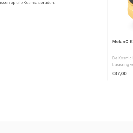
passen op alle Kosmic sieraden.
MelanO K
De Kosmic K
basisring 
collectie v
€37,00