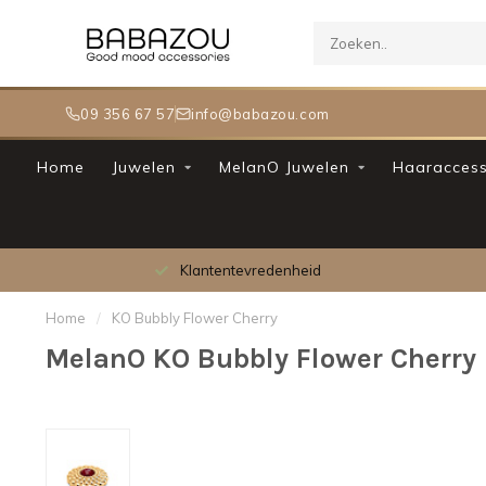
09 356 67 57
info@babazou.com
Home
Juwelen
MelanO Juwelen
Haaraccess
Klantentevredenheid
Home
/
KO Bubbly Flower Cherry
MelanO KO Bubbly Flower Cherry