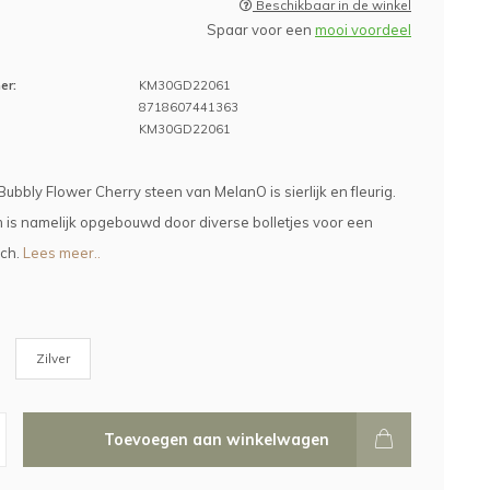
Beschikbaar in de winkel
Spaar voor een
mooi voordeel
er:
KM30GD22061
8718607441363
KM30GD22061
ubbly Flower Cherry steen van MelanO is sierlijk en fleurig.
is namelijk opgebouwd door diverse bolletjes voor een
uch.
Lees meer..
Zilver
Toevoegen aan winkelwagen