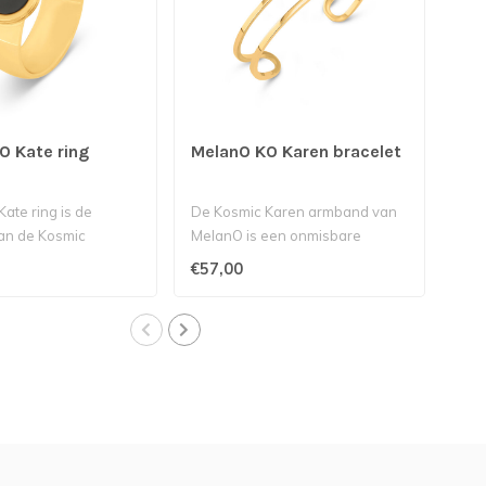
O Kate ring
MelanO KO Karen bracelet
Mel
ate ring is de
De Kosmic Karen armband van
Dez
van de Kosmic
MelanO is een onmisbare
tot 
an MelanO. Op de Ka..
toevoeging aan onze Kosmic c..
Mela
€57,00
€37