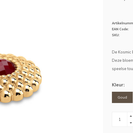
Artikelnumm
EAN Code:
SKU:
De Kosmic B
Deze bloem 
speelse to
Kleur:
Goud