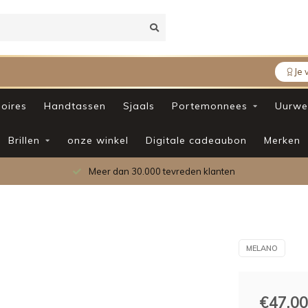
Je 
oires
Handtassen
Sjaals
Portemonnees
Uurwe
Brillen
onze winkel
Digitale cadeaubon
Merken
Meer dan 30.000 tevreden klanten
MELANO
€47,00