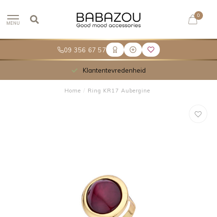
0
MENU
09 356 67 57
Klantentevredenheid
Home
/
Ring KR17 Aubergine