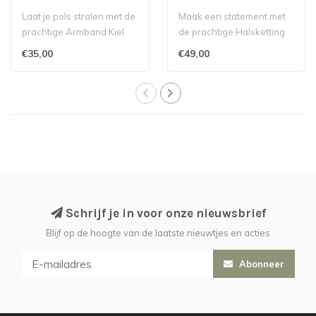
Laat je pols stralen met de
Maak een statement met
prachtige Armband Kiel
de prachtige Halsketting
Aubergine van het merk
Kiel Vieux Roze van Les
€35,00
€49,00
Les Co..
Cordes, ..
Schrijf je in voor onze nieuwsbrief
Blijf op de hoogte van de laatste nieuwtjes en acties
Abonneer