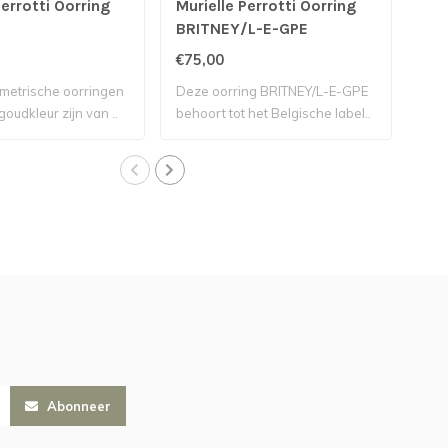
Perrotti Oorring
Murielle Perrotti Oorring
Mur
BRITNEY/L-E-GPE
Lib
€75,00
€55
etrische oorringen
Deze oorring BRITNEY/L-E-GPE
Deze
oudkleur zijn van ..
behoort tot het Belgische label..
is v
Abonneer