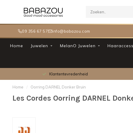
09 356 67 57
info@babazou.com
Home
Juwelen
MelanO Juwelen
Haaraccess
Klantentevredenheid
Home
/
Oorring DARNEL Donker Bruin
Les Cordes Oorring DARNEL Donke