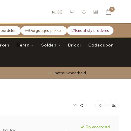
0
NL
voordelen
Oorgaatjes prikken
Bridal style-advies
rken
Heren
Solden
Bridal
Cadeaubon
betrouwbaarheid
Op voorraad
Incl. btw