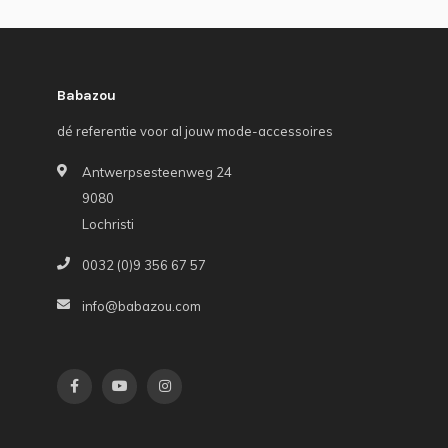
Babazou
dé referentie voor al jouw mode-accessoires
Antwerpsesteenweg 24
9080
Lochristi
0032 (0)9 356 67 57
info@babazou.com