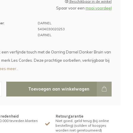
Beschikbaar in de winkel
Spaar voor een
mooi voordeel
er:
DARNEL
5404030020253
DARNEL
k een verfijnde touch met de Oorring Darnel Donker Bruin van
le merk Les Cordes. Deze prachtige oorbellen, verkrijgbaar bij
ees meer..
Toevoegen aan winkelwagen
vredenheid
Retourgarantie
.000 tevreden klanten
Niet goed, geld terug (bij online
bestelling) (solden of koopjes
worden niet geretourneerd)