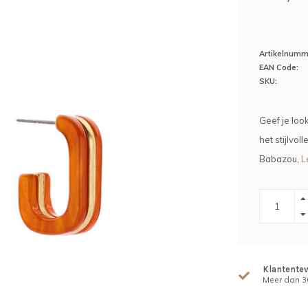
Artikelnumm
EAN Code:
SKU:
Geef je loo
het stijlvol
Babazou,
L
Klantente
Meer dan 30