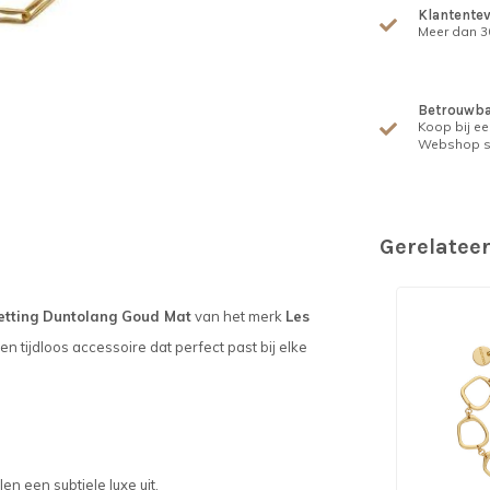
Klantente
Meer dan 30
Betrouwba
Koop bij ee
Webshop s
Gerelatee
etting Duntolang Goud Mat
van het merk
Les
 een tijdloos accessoire dat perfect past bij elke
en een subtiele luxe uit.