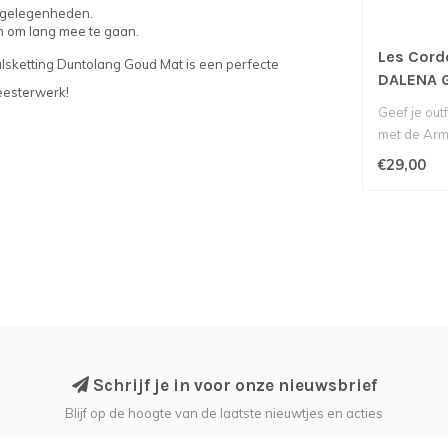
le gelegenheden.
en om lang mee te gaan.
Les Cord
Halsketting Duntolang Goud Mat is een perfecte
DALENA 
eesterwerk!
Geef je outf
met de Ar
Mat van Les
€29,00
Schrijf je in voor onze nieuwsbrief
Blijf op de hoogte van de laatste nieuwtjes en acties