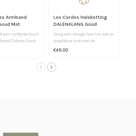
es Armband
Les Cordes Halsketting
Le
Goud Mat
DALENALANG Goud
DU
it een verfijnde touch
Voeg een vleugje luxe toe aan je
Voeg
mband Dalena Goud
dagelijkse look met de
aan
 Cordes..
Halsketting Dalenalang G..
Dun
€49,00
€29