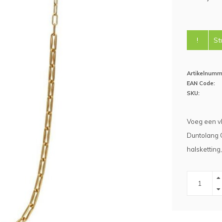
!
St
Artikelnumm
EAN Code:
SKU:
Voeg een vl
Duntolang 
halsketting