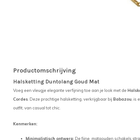
Productomschrijving
Halsketting Duntolang Goud Mat
Voeg een vleugje elegante verfijning toe aan je look met de
Halsk
Cordes
. Deze prachtige halsketting, verkrijgbaar bij
Babazou
, is
outfit, van casual tot chic.
Kenmerken:
Minimalistisch ontwerp
: De fijne, matgouden schakels stral