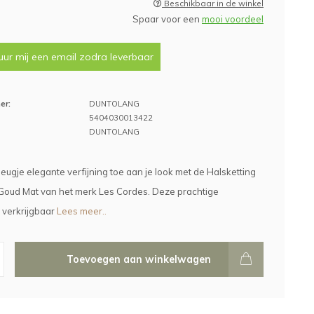
Beschikbaar in de winkel
Spaar voor een
mooi voordeel
uur mij een email zodra leverbaar
er:
DUNTOLANG
5404030013422
DUNTOLANG
eugje elegante verfijning toe aan je look met de Halsketting
Goud Mat van het merk Les Cordes. Deze prachtige
, verkrijgbaar
Lees meer..
Toevoegen aan winkelwagen