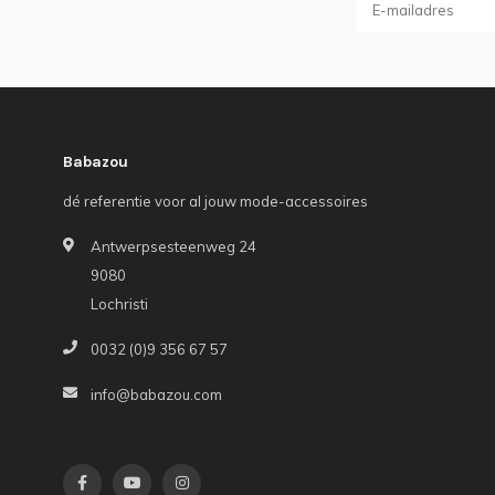
Babazou
dé referentie voor al jouw mode-accessoires
Antwerpsesteenweg 24
9080
Lochristi
0032 (0)9 356 67 57
info@babazou.com