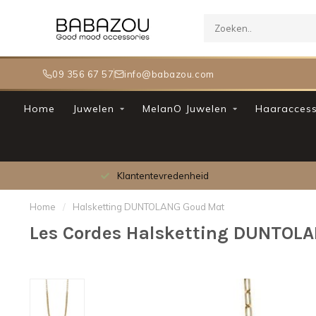
09 356 67 57
info@babazou.com
Home
Juwelen
MelanO Juwelen
Haaraccess
Klantentevredenheid
Home
/
Halsketting DUNTOLANG Goud Mat
Les Cordes Halsketting DUNTOL