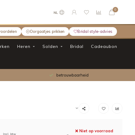
0
NL
voordelen
Oorgaatjes prikken
Bridal style-advies
rken
Heren
Solden
Bridal
Cadeaubon
betrouwbaarheid
Niet op voorraad
Incl. btw