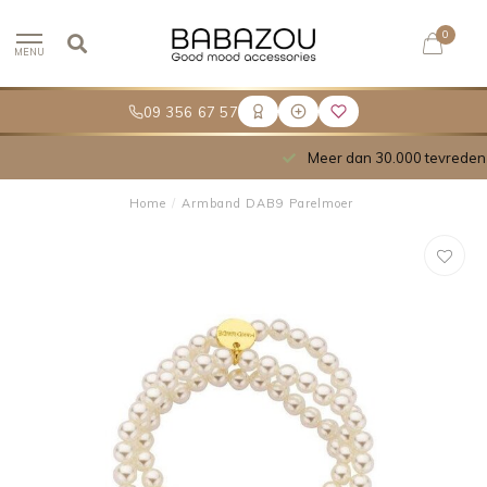
0
MENU
09 356 67 57
Meer dan 30.000 tevreden klanten
Home
/
Armband DAB9 Parelmoer