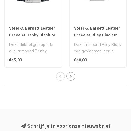
Steel & Barnett Leather
Steel & Barnett Leather
Bracelet Denby Black M
Bracelet Riley Black M
Deze dubbel gestapelde
Deze armband Riley Black
duo-armband Denby
van gevlochten leer is
Black van Steel & Barnett
stevig, maar flexibel en
€45,00
€40,00
geeft het uit..
biedt s..
Schrijf je in voor onze nieuwsbrief