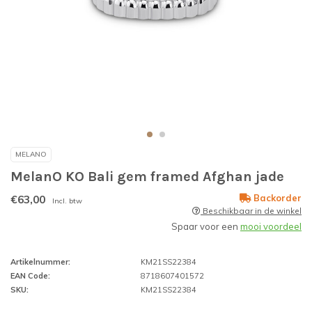
MELANO
MelanO KO Bali gem framed Afghan jade
€63,00
Backorder
Incl. btw
Beschikbaar in de winkel
Spaar voor een
mooi voordeel
Artikelnummer:
KM21SS22384
EAN Code:
8718607401572
SKU:
KM21SS22384