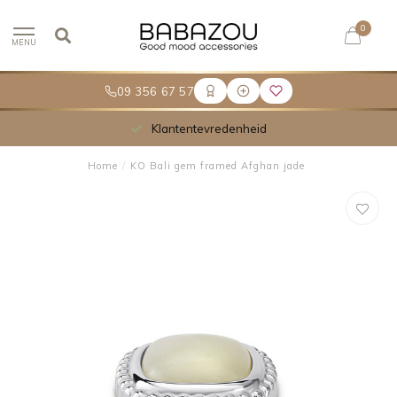
0
MENU
09 356 67 57
Klantentevredenheid
Home
/
KO Bali gem framed Afghan jade