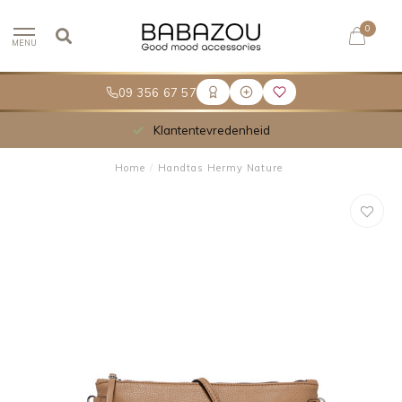
0
MENU
09 356 67 57
Klantentevredenheid
Home
/
Handtas Hermy Nature