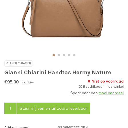
GIANNI CHIARINI
Gianni Chiarini Handtas Hermy Nature
€95,00
Niet op voorraad
Incl. btw
Beschikbaar in de winkel
Spaar voor een
mooi voordeel
!
Stuur mij een email zodra leverbaar
Artikelnummer:
BS 3695/23PE GRN