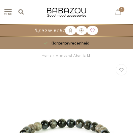
0
MENU
09 356 67 57
Klantentevredenheid
Home
/
Armband Atomic M