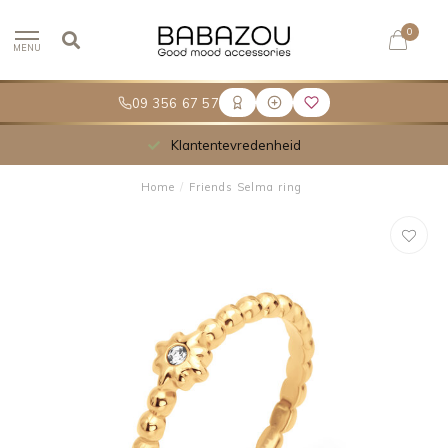
0
MENU
09 356 67 57
Klantentevredenheid
Home
/
Friends Selma ring