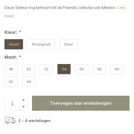
Deze Selma ring behoort tot de Friends collectie van Melano.
Lees
meer..
Kleur:
*
Goud
Rosegoud
Zilver
Maat:
*
48
50
52
54
56
58
60
62
64
Toevoegen aan winkelwagen
1 - 4 werkdagen