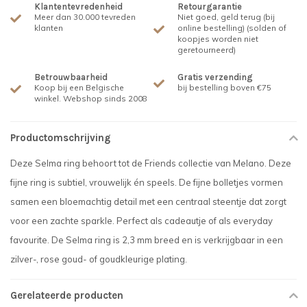
Klantentevredenheid
Retourgarantie
Meer dan 30.000 tevreden
Niet goed, geld terug (bij
klanten
online bestelling) (solden of
koopjes worden niet
geretourneerd)
Betrouwbaarheid
Gratis verzending
Koop bij een Belgische
bij bestelling boven €75
winkel. Webshop sinds 2008
Productomschrijving
Deze Selma ring behoort tot de Friends collectie van Melano. Deze
fijne ring is subtiel, vrouwelijk én speels. De fijne bolletjes vormen
samen een bloemachtig detail met een centraal steentje dat zorgt
voor een zachte sparkle. Perfect als cadeautje of als everyday
favourite. De Selma ring is 2,3 mm breed en is verkrijgbaar in een
zilver-, rose goud- of goudkleurige plating.
Gerelateerde producten