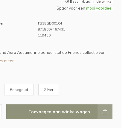
Beschikbaar in de winkel
Spaar voor een
mooi voordeel
er:
FB35GD00104
8718607467431
119436
nd Aura Aquamarine behoort tot de Friends collectie van
s meer..
Rosegoud
Zilver
Toevoegen aan winkelwagen