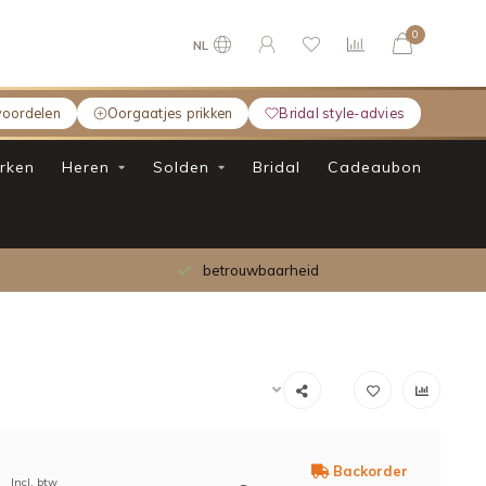
0
NL
voordelen
Oorgaatjes prikken
Bridal style-advies
rken
Heren
Solden
Bridal
Cadeaubon
betrouwbaarheid
Backorder
Incl. btw