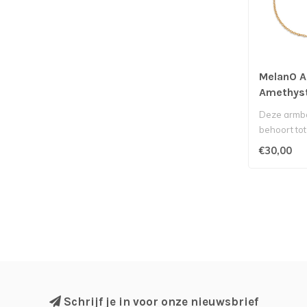
MelanO A
Amethys
Deze armba
behoort tot
van Melano.
€30,00
Schrijf je in voor onze nieuwsbrief