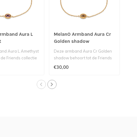
rmband Aura L
MelanO Armband Aura Cr
Mel
t
Golden shadow
tur
nd Aura L Amethyst
Deze armband Aura Cr Golden
Deze
 de Friends collectie
shadow behoort tot de Friends
beho
..
collectie van Melano...
van 
€30,00
€23