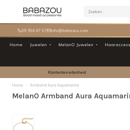
09 356 67 57
info@babazou.com
Home
Juwelen
MelanO Juwelen
Haaraccess
Klantentevredenheid
Home
/
Armband Aura Aquamarine
MelanO Armband Aura Aquamari