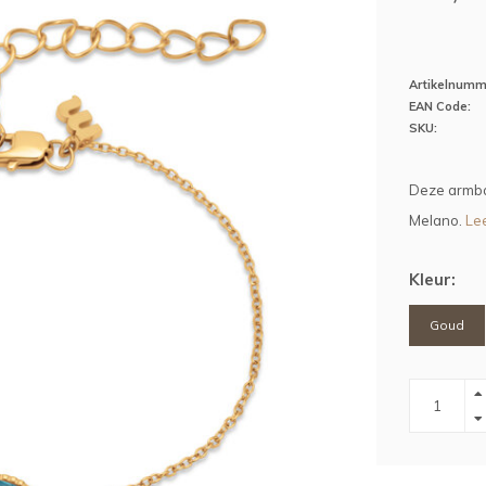
Artikelnumm
EAN Code:
SKU:
Deze armba
Melano.
Lee
Kleur:
Goud