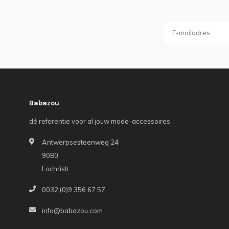
Babazou
dé referentie voor al jouw mode-accessoires
Antwerpsesteenweg 24
9080
Lochristi
0032 (0)9 356 67 57
info@babazou.com