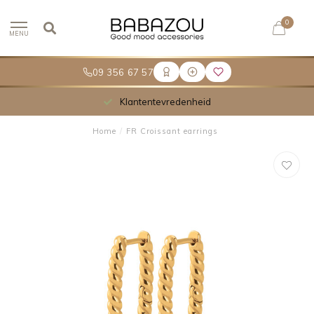
0
MENU
09 356 67 57
Klantentevredenheid
Home
/
FR Croissant earrings