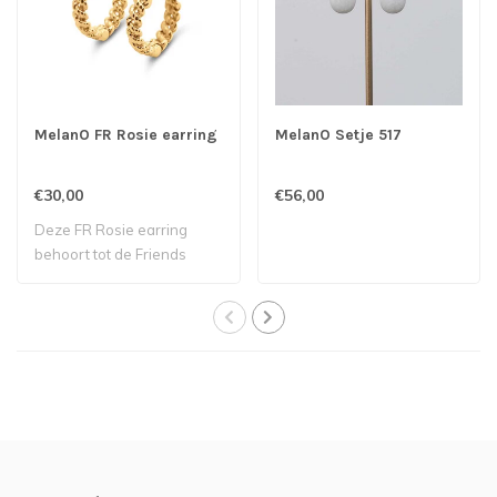
MelanO FR Rosie earring
MelanO Setje 517
€30,00
€56,00
Deze FR Rosie earring
behoort tot de Friends
collectie van M..