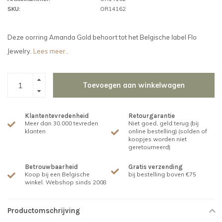
SKU:
OR14162
Deze oorring Amanda Gold behoort tot het Belgische label Flo
Jewelry.
Lees meer..
Toevoegen aan winkelwagen
Klantentevredenheid
Retourgarantie
Meer dan 30.000 tevreden
Niet goed, geld terug (bij
klanten
online bestelling) (solden of
koopjes worden niet
geretourneerd)
Betrouwbaarheid
Gratis verzending
Koop bij een Belgische
bij bestelling boven €75
winkel. Webshop sinds 2008
Productomschrijving