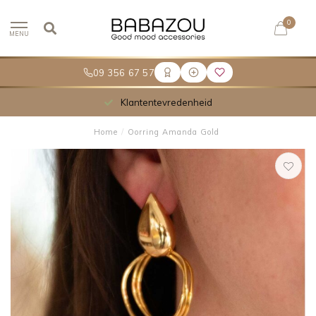
0
MENU
09 356 67 57
Klantentevredenheid
Home
/
Oorring Amanda Gold