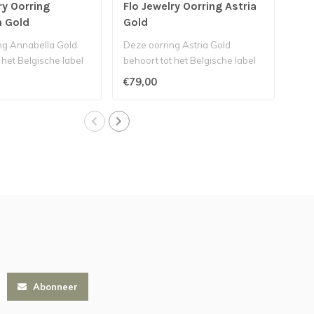
ry Oorring
Flo Jewelry Oorring Astria
Flo
a Gold
Gold
Go
ng Annabella Gold
Deze oorring Astria Gold
Dez
 het Belgische label
behoort tot het Belgische label
tot 
..
Flo Jewelry...
Jewe
€79,00
€59
Abonneer