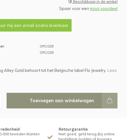
Beschikbaar in de winkel
Spaar voor een
mooi voordeel
uur mij een email zodra leverbaar
er:
OR1029
OR1029
g Alley Gold behoort tot het Belgische label Flo Jewelry.
Lees
Toevoegen aan winkelwagen
vredenheid
Retourgarantie
.000 tevreden klanten
Niet goed, geld terug (bij online
bestelling) (solden of koopjes