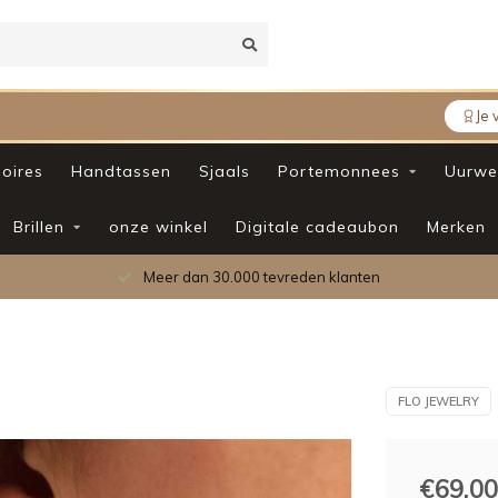
Je 
oires
Handtassen
Sjaals
Portemonnees
Uurwe
Brillen
onze winkel
Digitale cadeaubon
Merken
Meer dan 30.000 tevreden klanten
FLO JEWELRY
€69,00