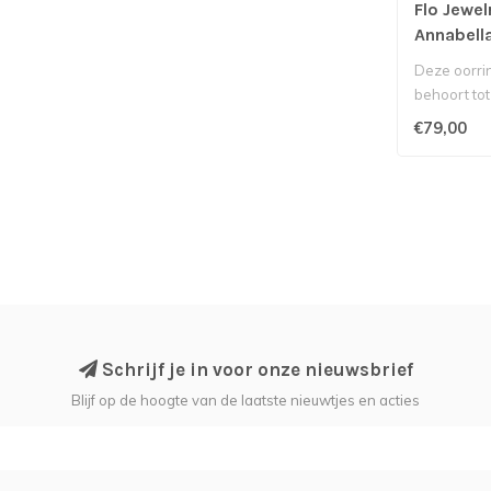
Flo Jewel
Annabell
Deze oorri
behoort tot
Flo Jewelry.
€79,00
Schrijf je in voor onze nieuwsbrief
Blijf op de hoogte van de laatste nieuwtjes en acties