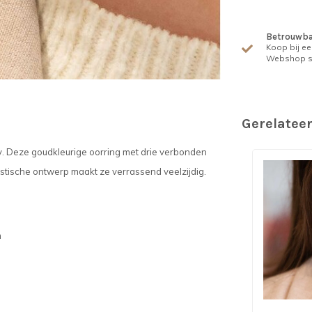
Betrouwba
Koop bij ee
Webshop s
Gerelatee
ry. Deze goudkleurige oorring met drie verbonden
istische ontwerp maakt ze verrassend veelzijdig.
m