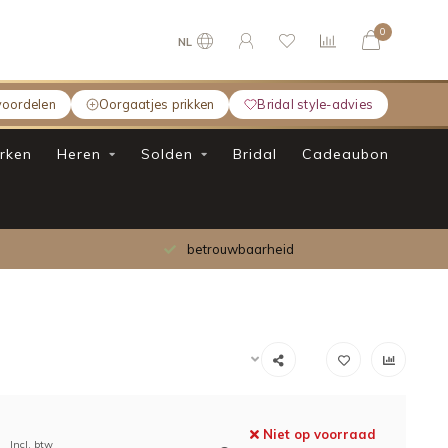
0
NL
voordelen
Oorgaatjes prikken
Bridal style-advies
rken
Heren
Solden
Bridal
Cadeaubon
betrouwbaarheid
Niet op voorraad
Incl. btw