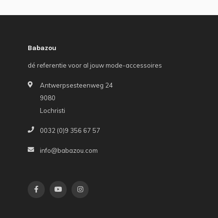
Babazou
dé referentie voor al jouw mode-accessoires
Antwerpsesteenweg 24
9080
Lochristi
0032 (0)9 356 67 57
info@babazou.com