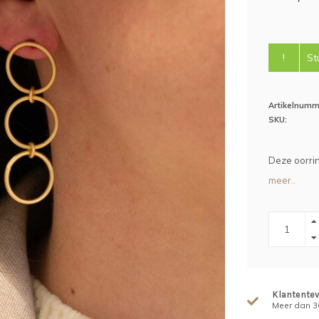
!
St
Artikelnumm
SKU:
Deze oorrin
meer..
Klantente
Meer dan 30