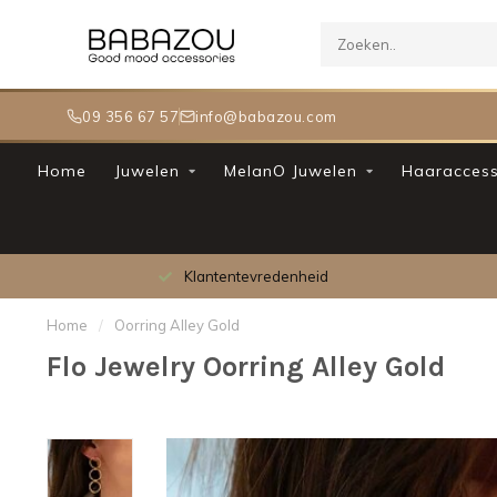
09 356 67 57
info@babazou.com
Home
Juwelen
MelanO Juwelen
Haaraccess
Klantentevredenheid
Home
/
Oorring Alley Gold
Flo Jewelry Oorring Alley Gold