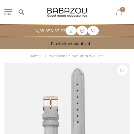
0
MENU
09 356 67 57
Klantentevredenheid
Home
/
Uurwerkbandje Minuit grey/silver