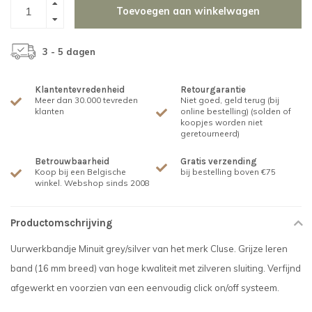
Toevoegen aan winkelwagen
3 - 5 dagen
Klantentevredenheid
Retourgarantie
Meer dan 30.000 tevreden
Niet goed, geld terug (bij
klanten
online bestelling) (solden of
koopjes worden niet
geretourneerd)
Betrouwbaarheid
Gratis verzending
Koop bij een Belgische
bij bestelling boven €75
winkel. Webshop sinds 2008
Productomschrijving
Uurwerkbandje Minuit grey/silver van het merk Cluse. Grijze leren
band (16 mm breed) van hoge kwaliteit met zilveren sluiting. Verfijnd
afgewerkt en voorzien van een eenvoudig click on/off systeem.