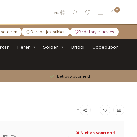
0
NL
voordelen
Oorgaatjes prikken
Bridal style-advies
rken
Heren
Solden
Bridal
Cadeaubon
betrouwbaarheid
Gratis 
Niet op voorraad
Incl. btw