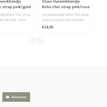
rwerkbandje
Cluse Uurwerkbandje
c strap pink/gold
Boho Chic strap pink/rose
gold
dje Boho Chic strap
Uurwerkbandje Boho Chic strap
an het merk Cluse.
pink/rose goldd van het merk
band (18 ..
Cluse. Roze leren ban..
€29,95
Abonneer