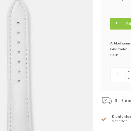
!
St
Artikelnumm
EAN Code:
SKU:
3 - 5 da
Klantente
Meer dan 30