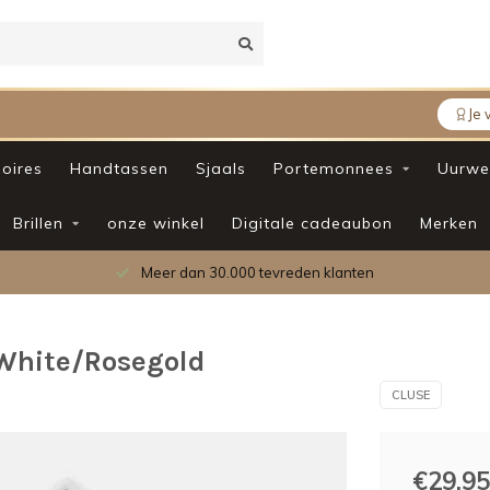
Je 
oires
Handtassen
Sjaals
Portemonnees
Uurwe
Brillen
onze winkel
Digitale cadeaubon
Merken
 dan 30.000 tevreden klanten
White/Rosegold
CLUSE
€29,95