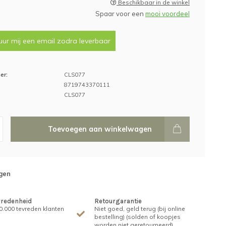
Beschikbaar in de winkel
Spaar voor een
mooi voordeel
uur mij een email zodra leverbaar
er:
CLS077
8719743370111
CLS077
Toevoegen aan winkelwagen
gen
vredenheid
Retourgarantie
.000 tevreden klanten
Niet goed, geld terug (bij online
bestelling) (solden of koopjes
worden niet geretourneerd)