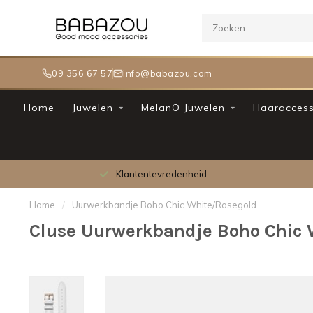
09 356 67 57
info@babazou.com
Home
Juwelen
MelanO Juwelen
Haaraccess
Klantentevredenheid
Meer
Home
/
Uurwerkbandje Boho Chic White/Rosegold
Cluse Uurwerkbandje Boho Chic 