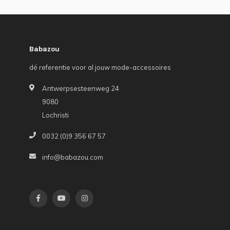
Babazou
dé referentie voor al jouw mode-accessoires
Antwerpsesteenweg 24
9080
Lochristi
0032 (0)9 356 67 57
info@babazou.com