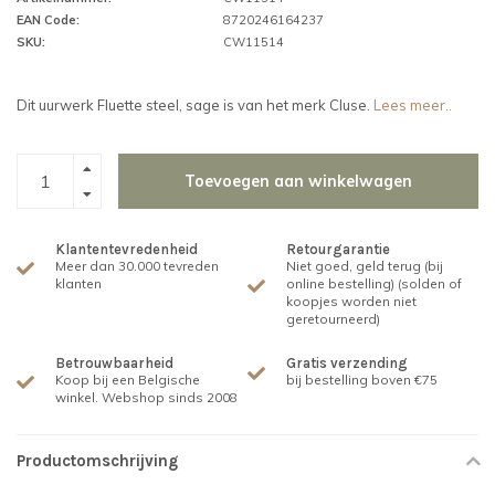
EAN Code:
8720246164237
SKU:
CW11514
Dit uurwerk Fluette steel, sage is van het merk Cluse.
Lees meer..
Toevoegen aan winkelwagen
Klantentevredenheid
Retourgarantie
Meer dan 30.000 tevreden
Niet goed, geld terug (bij
klanten
online bestelling) (solden of
koopjes worden niet
geretourneerd)
Betrouwbaarheid
Gratis verzending
Koop bij een Belgische
bij bestelling boven €75
winkel. Webshop sinds 2008
Productomschrijving