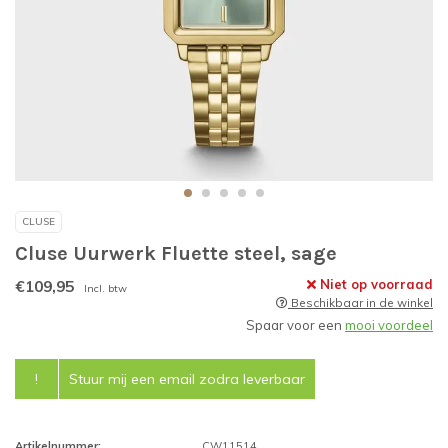
CLUSE
Cluse Uurwerk Fluette steel, sage
€109,95
Niet op voorraad
Incl. btw
Beschikbaar in de winkel
Spaar voor een
mooi voordeel
!
Stuur mij een email zodra leverbaar
Artikelnummer:
CW11514