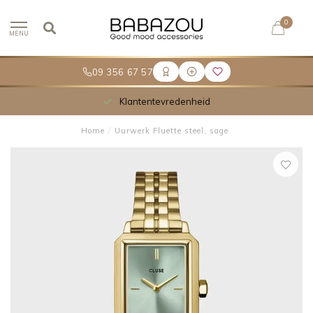
0
MENU
09 356 67 57
Klantentevredenheid
Home
/
Uurwerk Fluette steel, sage