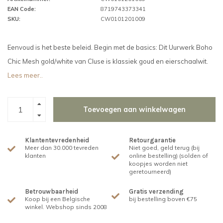
EAN Code:
8719743373341
SKU:
CW0101201009
Eenvoud is het beste beleid. Begin met de basics: Dit Uurwerk Boho
Chic Mesh gold/white van Cluse is klassiek goud en eierschaalwit.
Lees meer..
Toevoegen aan winkelwagen
Klantentevredenheid
Retourgarantie
Meer dan 30.000 tevreden
Niet goed, geld terug (bij
klanten
online bestelling) (solden of
koopjes worden niet
geretourneerd)
Betrouwbaarheid
Gratis verzending
Koop bij een Belgische
bij bestelling boven €75
winkel. Webshop sinds 2008