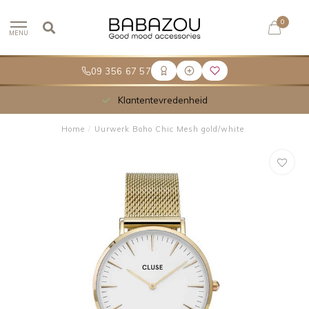
0
MENU
09 356 67 57
Klantentevredenheid
Home
/
Uurwerk Boho Chic Mesh gold/white