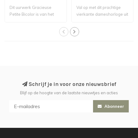
Dit uurwerk Gracieuse
Val op met dit prachtige
Petite Bicolor is van het
vierkante dameshorloge uit
merk Cluse.
de trend..
Schrijf je in voor onze nieuwsbrief
Blijf op de hoogte van de laatste nieuwtjes en acties
Abonneer