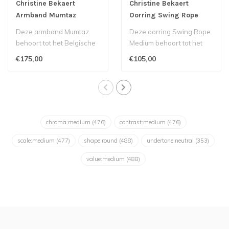
Christine Bekaert
Christine Bekaert
Armband Mumtaz
Oorring Swing Rope
Medium
Deze armband Mumtaz
Deze oorring Swing Rope
behoort tot het Belgische
Medium behoort tot het
label Christine Bekaert...
Belgische label Christine
€175,00
€105,00
Bekaert..
chroma:medium
(476)
contrast:medium
(476)
scale:medium
(477)
shape:round
(488)
undertone:neutral
(353)
value:medium
(488)