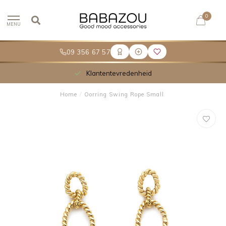
0
MENU
09 356 67 57
Klantentevredenheid
Home
/
Oorring Swing Rope Small