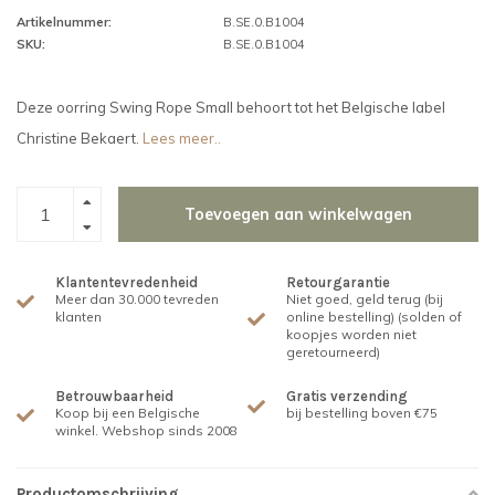
Artikelnummer:
B.SE.0.B1004
SKU:
B.SE.0.B1004
Deze oorring Swing Rope Small behoort tot het Belgische label
Christine Bekaert.
Lees meer..
Toevoegen aan winkelwagen
Klantentevredenheid
Retourgarantie
Meer dan 30.000 tevreden
Niet goed, geld terug (bij
klanten
online bestelling) (solden of
koopjes worden niet
geretourneerd)
Betrouwbaarheid
Gratis verzending
Koop bij een Belgische
bij bestelling boven €75
winkel. Webshop sinds 2008
Productomschrijving