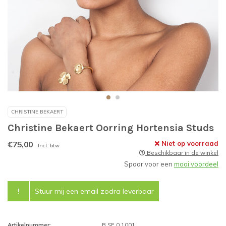
CHRISTINE BEKAERT
Christine Bekaert Oorring Hortensia Studs
€75,00
Niet op voorraad
Incl. btw
Beschikbaar in de winkel
Spaar voor een
mooi voordeel
!
Stuur mij een email zodra leverbaar
Artikelnummer:
B.SE.0.1001