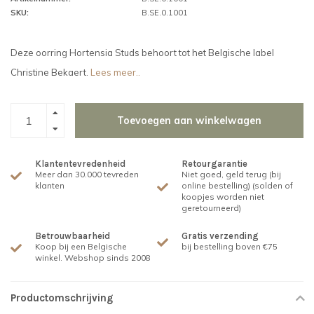
SKU:
B.SE.0.1001
Deze oorring Hortensia Studs behoort tot het Belgische label
Christine Bekaert.
Lees meer..
Toevoegen aan winkelwagen
Klantentevredenheid
Retourgarantie
Meer dan 30.000 tevreden
Niet goed, geld terug (bij
klanten
online bestelling) (solden of
koopjes worden niet
geretourneerd)
Betrouwbaarheid
Gratis verzending
Koop bij een Belgische
bij bestelling boven €75
winkel. Webshop sinds 2008
Productomschrijving