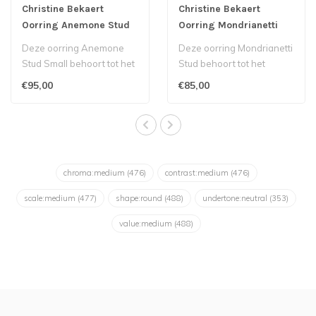
Christine Bekaert
Christine Bekaert
Oorring Anemone Stud
Oorring Mondrianetti
Small
Stud
Deze oorring Anemone
Deze oorring Mondrianetti
Stud Small behoort tot het
Stud behoort tot het
Belgische label Christine
Belgische label Christine
€95,00
€85,00
Bekaer..
Bekaert..
chroma:medium
(476)
contrast:medium
(476)
scale:medium
(477)
shape:round
(488)
undertone:neutral
(353)
value:medium
(488)