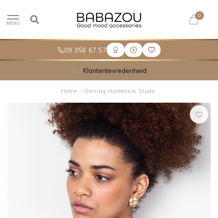
0
MENU
09 356 67 57
Klantentevredenheid
Home
/
Oorring Hortensia Studs