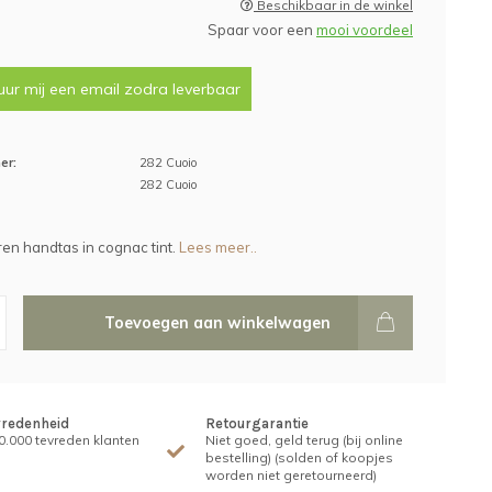
Beschikbaar in de winkel
Spaar voor een
mooi voordeel
uur mij een email zodra leverbaar
er:
282 Cuoio
282 Cuoio
ren handtas in cognac tint.
Lees meer..
Toevoegen aan winkelwagen
vredenheid
Retourgarantie
.000 tevreden klanten
Niet goed, geld terug (bij online
bestelling) (solden of koopjes
worden niet geretourneerd)