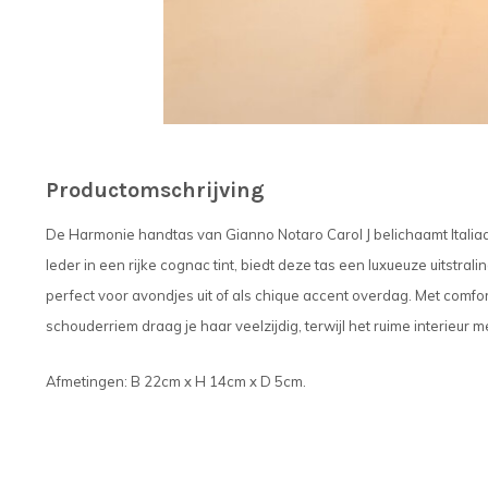
Productomschrijving
De Harmonie handtas van Gianno Notaro Carol J belichaamt Itali
leder in een rijke cognac tint, biedt deze tas een luxueuze uitstral
perfect voor avondjes uit of als chique accent overdag. Met com
schouderriem draag je haar veelzijdig, terwijl het ruime interieur 
Afmetingen: B 22cm x H 14cm x D 5cm.