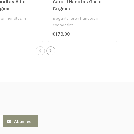
andtas Alba
Carol J Handtas Giulia
Car
ognac
Cognac
Co
ren handtas in
Elegante leren handtas in
Eleg
.
cognac tint.
cogn
€179,00
€89
Abonneer