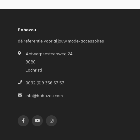
Babazou
dé referentie voor al jouw mode-accessoires
Antwerpsesteenweg 24
9080
Lochristi
0032 (0)9 356 67 57
info@babazou.com