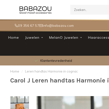
09 356 67 57
info@babazou.com
Home
Juwelen
MelanO Juwelen
Haaraccess
Klantentevredenheid
Home
/
Leren handtas Harmonie in cognac
Carol J Leren handtas Harmonie 