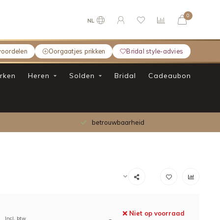
0
NL
voordelen
Oorgaatjes prikken
Bridal style-advies
rken
Heren
Solden
Bridal
Cadeaubon
betrouwbaarheid
Niet op voorraad
Incl. btw