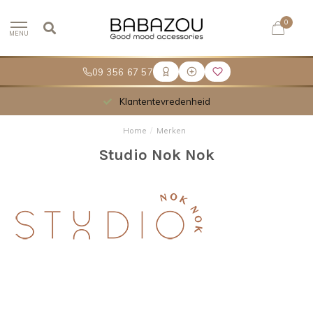
0
MENU
09 356 67 57
Klantentevredenheid
Home
/
Merken
Studio Nok Nok